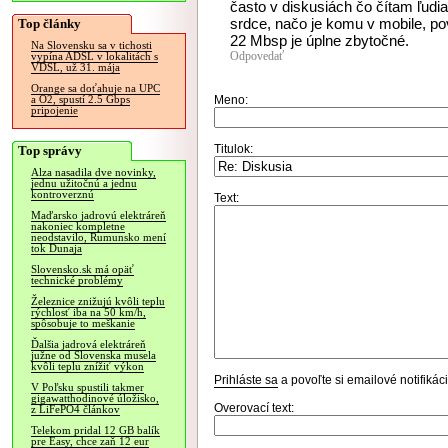
často v diskusiách čo čítam ľudia
srdce, načo je komu v mobile, p
Top články
22 Mbsp je úplne zbytočné.
Na Slovensku sa v tichosti
Odpovedať
vypína ADSL v lokalitách s
VDSL, už 31. mája
Orange sa doťahuje na UPC
Meno:
a O2, spustí 2.5 Gbps
pripojenie
Titulok:
Top správy
Alza nasadila dve novinky,
jednu užitočnú a jednu
kontroverznú
Text:
Maďarsko jadrovú elektráreň
nakoniec kompletne
neodstavilo, Rumunsko mení
tok Dunaja
Slovensko.sk má opäť
technické problémy
Železnice znižujú kvôli teplu
rýchlosť iba na 50 km/h,
spôsobuje to meškanie
Ďalšia jadrová elektráreň
južne od Slovenska musela
kvôli teplu znížiť výkon
Prihláste sa
a povoľte si emailové notifiká
V Poľsku spustili takmer
gigawatthodinové úložisko,
Overovací text:
z LiFePO4 článkov
Telekom pridal 12 GB balík
pre Easy, chce zaň 12 eur