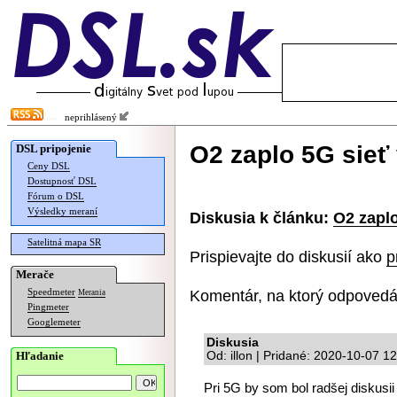
neprihlásený
O2 zaplo 5G sieť 
DSL pripojenie
Ceny DSL
Dostupnosť DSL
Fórum o DSL
Výsledky meraní
Diskusia k článku:
O2 zaplo
Satelitná mapa SR
Prispievajte do diskusií ako
p
Merače
Komentár, na ktorý odpovedá
Speedmeter
Merania
Pingmeter
Googlemeter
Diskusia
Hľadanie
Od: illon | Pridané: 2020-10-07 1
Pri 5G by som bol radšej diskusii 