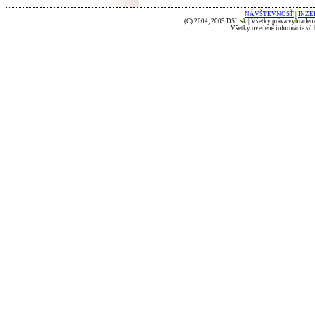
NÁVŠTEVNOSŤ
|
INZE
(C) 2004, 2005 DSL.sk | Všetky práva vyhradené
Všetky uvedené informácie sú b