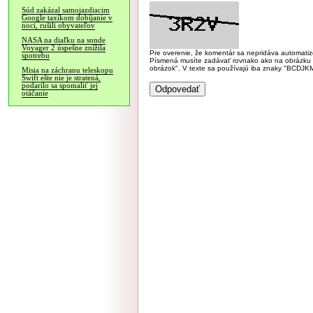
Súd zakázal samojazdiacim
Google taxíkom dobíjanie v
noci, rušili obyvateľov
NASA na diaľku na sonde
Voyager 2 úspešne znížila
Pre overenie, že komentár sa nepridáva automatizov
spotrebu
Písmená musíte zadávať rovnako ako na obrázku veľk
obrázok". V texte sa používajú iba znaky "BC
Misia na záchranu teleskopu
Swift ešte nie je stratená,
podarilo sa spomaliť jej
otáčanie