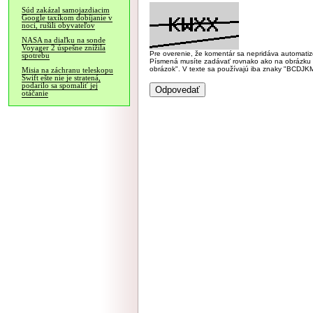
Súd zakázal samojazdiacim
Google taxíkom dobíjanie v
noci, rušili obyvateľov
NASA na diaľku na sonde
Voyager 2 úspešne znížila
Pre overenie, že komentár sa nepridáva automatizov
spotrebu
Písmená musíte zadávať rovnako ako na obrázku veľk
obrázok". V texte sa používajú iba znaky "BC
Misia na záchranu teleskopu
Swift ešte nie je stratená,
podarilo sa spomaliť jej
otáčanie