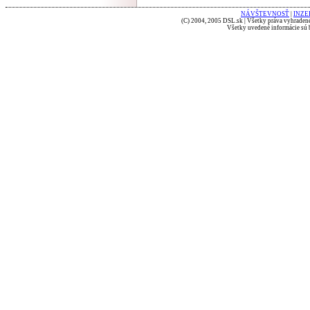
NÁVŠTEVNOSŤ
|
INZE
(C) 2004, 2005 DSL.sk | Všetky práva vyhradené
Všetky uvedené informácie sú b