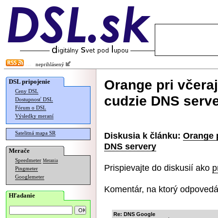
neprihlásený
Orange pri včera
DSL pripojenie
Ceny DSL
cudzie DNS serv
Dostupnosť DSL
Fórum o DSL
Výsledky meraní
Satelitná mapa SR
Diskusia k článku:
Orange 
DNS servery
Merače
Speedmeter
Merania
Prispievajte do diskusií ako
p
Pingmeter
Googlemeter
Komentár, na ktorý odpovedá
Hľadanie
Re: DNS Google