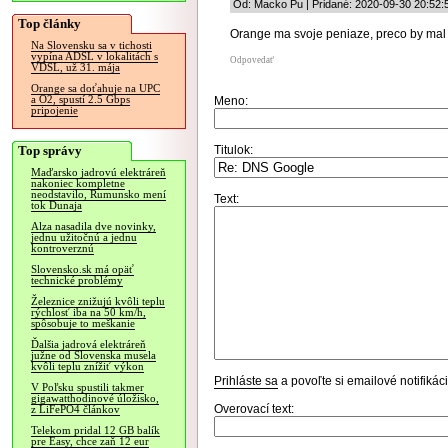
Od: Macko Pu | Pridané: 2020-09-30 20:52:
Top články
Orange ma svoje peniaze, preco by mal
Na Slovensku sa v tichosti
vypína ADSL v lokalitách s
Odpovedať
VDSL, už 31. mája
Orange sa doťahuje na UPC
a O2, spustí 2.5 Gbps
Meno:
pripojenie
Top správy
Titulok:
Maďarsko jadrovú elektráreň
nakoniec kompletne
neodstavilo, Rumunsko mení
Text:
tok Dunaja
Alza nasadila dve novinky,
jednu užitočnú a jednu
kontroverznú
Slovensko.sk má opäť
technické problémy
Železnice znižujú kvôli teplu
rýchlosť iba na 50 km/h,
spôsobuje to meškanie
Ďalšia jadrová elektráreň
južne od Slovenska musela
kvôli teplu znížiť výkon
Prihláste sa
a povoľte si emailové notifiká
V Poľsku spustili takmer
gigawatthodinové úložisko,
Overovací text:
z LiFePO4 článkov
Telekom pridal 12 GB balík
pre Easy, chce zaň 12 eur