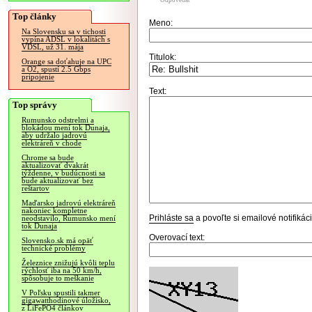
Odpovedať
Top články
Meno:
Na Slovensku sa v tichosti
vypína ADSL v lokalitách s
VDSL, už 31. mája
Titulok:
Orange sa doťahuje na UPC
a O2, spustí 2.5 Gbps
pripojenie
Text:
Top správy
Rumunsko odstrelmi a
blokádou mení tok Dunaja,
aby udržalo jadrovú
elektráreň v chode
Chrome sa bude
aktualizovať dvakrát
týždenne, v budúcnosti sa
bude aktualizovať bez
reštartov
Maďarsko jadrovú elektráreň
nakoniec kompletne
Prihláste sa
a povoľte si emailové notifiká
neodstavilo, Rumunsko mení
tok Dunaja
Overovací text:
Slovensko.sk má opäť
technické problémy
Železnice znižujú kvôli teplu
rýchlosť iba na 50 km/h,
spôsobuje to meškanie
V Poľsku spustili takmer
gigawatthodinové úložisko,
z LiFePO4 článkov