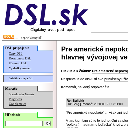
neprihlásený
Pre americké nepok
DSL pripojenie
Ceny DSL
hlavnej vývojovej ve
Dostupnosť DSL
Fórum o DSL
Výsledky meraní
Diskusia k článku:
Pre americké nepokoj
Satelitná mapa SR
Prispievajte do diskusií ako
prihlásený užív
Komentár, na ktorý odpovedáte:
Merače
Speedmeter
Merania
Pingmeter
Re: Bullshit
Googlemeter
Od: Berg | Pridané: 2020-09-21 17:11:00
"Pre americké nepokoje" .... však ani jed
Hľadanie
A tím, ktorí tam sú je to jedno. Oni sa p
"pofúkať imaginárnu boľačku" krívd z pre