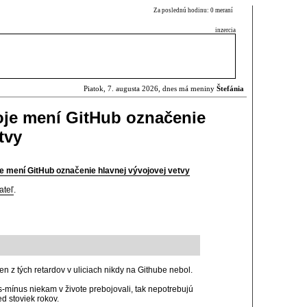
Za poslednú hodinu: 0 meraní
inzercia
Piatok, 7. augusta 2026, dnes má meniny
Štefánia
oje mení GitHub označenie
tvy
e mení GitHub označenie hlavnej vývojovej vetvy
ateľ
.
en z tých retardov v uliciach nikdy na Githube nebol.
lus-mínus niekam v živote prebojovali, tak nepotrebujú
d stoviek rokov.