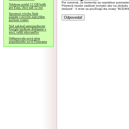
Pre overenie, že komentár sa nepridáva automatizov
Telekom pridal 12 GB balík
Písmená musíte zadávať rovnako ako na obrázku veľk
pre Easy, chce zaň 12 eur
obrázok". V texte sa používajú iba znaky "BC
Spustená výroba flash
pamäte s novým najvyšším
počtom vrstiev
Súd zakázal samojazdiacim
Google taxíkom dobíjanie v
noci, rušili obyvateľov
Odštartovala nová séria
populárneho sci-fi Futurama