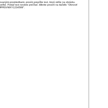
anými prostriedkami, prosím prepíšte text, ktorý vidíte na obrázku.
é. Pokiaľ text neviete prečítať, kliknite prosím na tlačidlo "Obnoviť
DJKMPRSVWXY1234589".