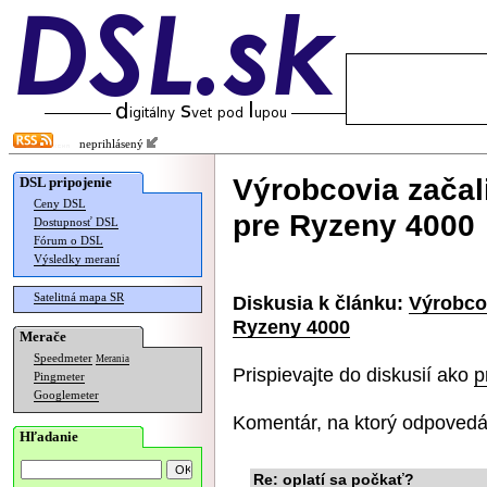
neprihlásený
Výrobcovia začal
DSL pripojenie
Ceny DSL
pre Ryzeny 4000
Dostupnosť DSL
Fórum o DSL
Výsledky meraní
Satelitná mapa SR
Diskusia k článku:
Výrobcov
Ryzeny 4000
Merače
Speedmeter
Merania
Prispievajte do diskusií ako
p
Pingmeter
Googlemeter
Komentár, na ktorý odpovedá
Hľadanie
Re: oplatí sa počkať?