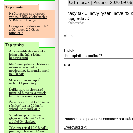
Od: masak | Pridané: 2020-09-06
Top články
taky tak ... nový ryzen, nové rtx 
Na Slovensku sa v tichosti
vypína ADSL v lokalitách s
upgradu :D
VDSL, už 31. mája
Odpovedať
Orange sa doťahuje na UPC
a O2, spustí 2.5 Gbps
pripojenie
Meno:
Top správy
Titulok:
Alza nasadila dve novinky,
jednu užitočnú a jednu
kontroverznú
Maďarsko jadrovú elektráreň
Text:
nakoniec kompletne
neodstavilo, Rumunsko mení
tok Dunaja
Slovensko.sk má opäť
technické problémy
Ďalšia jadrová elektráreň
južne od Slovenska musela
kvôli teplu znížiť výkon
Železnice znižujú kvôli teplu
rýchlosť iba na 50 km/h,
spôsobuje to meškanie
V Poľsku spustili takmer
gigawatthodinové úložisko,
Prihláste sa
a povoľte si emailové notifiká
z LiFePO4 článkov
Overovací text:
Telekom pridal 12 GB balík
pre Easy, chce zaň 12 eur