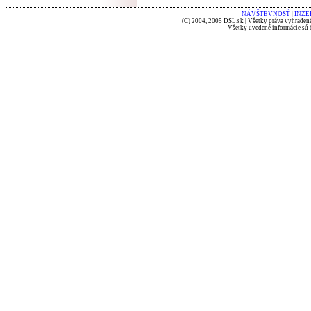
NÁVŠTEVNOSŤ
|
INZE
(C) 2004, 2005 DSL.sk | Všetky práva vyhradené
Všetky uvedené informácie sú b