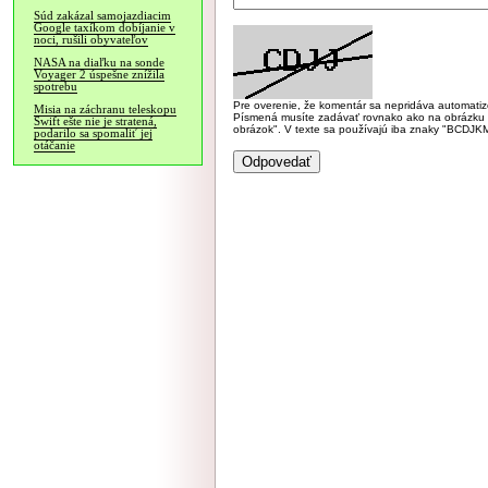
Súd zakázal samojazdiacim
Google taxíkom dobíjanie v
noci, rušili obyvateľov
NASA na diaľku na sonde
Voyager 2 úspešne znížila
spotrebu
Pre overenie, že komentár sa nepridáva automatizov
Misia na záchranu teleskopu
Písmená musíte zadávať rovnako ako na obrázku veľk
Swift ešte nie je stratená,
obrázok". V texte sa používajú iba znaky "BC
podarilo sa spomaliť jej
otáčanie