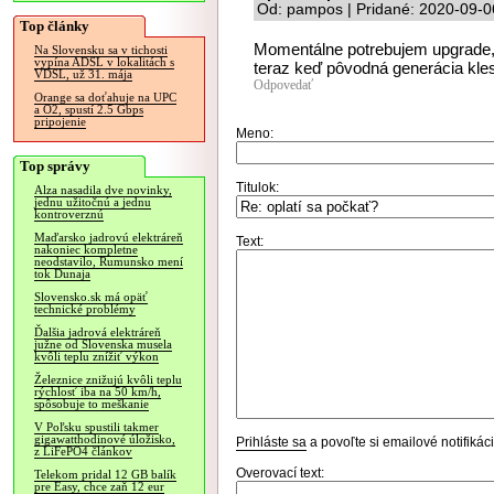
Od: pampos | Pridané: 2020-09-0
Top články
Momentálne potrebujem upgrade, 
Na Slovensku sa v tichosti
vypína ADSL v lokalitách s
teraz keď pôvodná generácia kle
VDSL, už 31. mája
Odpovedať
Orange sa doťahuje na UPC
a O2, spustí 2.5 Gbps
pripojenie
Meno:
Top správy
Titulok:
Alza nasadila dve novinky,
jednu užitočnú a jednu
kontroverznú
Maďarsko jadrovú elektráreň
Text:
nakoniec kompletne
neodstavilo, Rumunsko mení
tok Dunaja
Slovensko.sk má opäť
technické problémy
Ďalšia jadrová elektráreň
južne od Slovenska musela
kvôli teplu znížiť výkon
Železnice znižujú kvôli teplu
rýchlosť iba na 50 km/h,
spôsobuje to meškanie
V Poľsku spustili takmer
gigawatthodinové úložisko,
Prihláste sa
a povoľte si emailové notifiká
z LiFePO4 článkov
Overovací text:
Telekom pridal 12 GB balík
pre Easy, chce zaň 12 eur