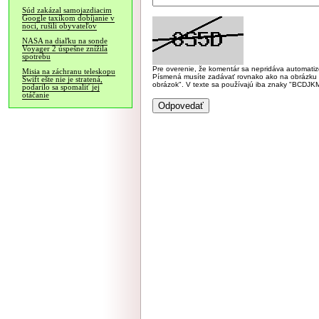
Súd zakázal samojazdiacim
Google taxíkom dobíjanie v
noci, rušili obyvateľov
NASA na diaľku na sonde
Voyager 2 úspešne znížila
spotrebu
Pre overenie, že komentár sa nepridáva automatizov
Misia na záchranu teleskopu
Písmená musíte zadávať rovnako ako na obrázku veľk
Swift ešte nie je stratená,
obrázok". V texte sa používajú iba znaky "BC
podarilo sa spomaliť jej
otáčanie