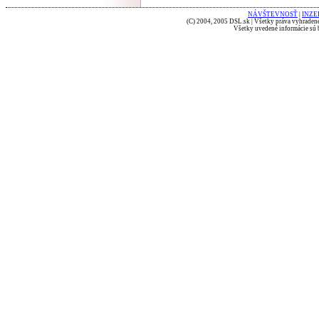
NÁVŠTEVNOSŤ
|
INZE
(C) 2004, 2005 DSL.sk | Všetky práva vyhradené
Všetky uvedené informácie sú b