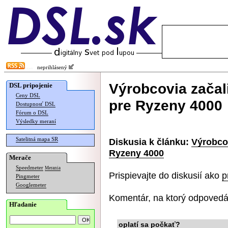
neprihlásený
Výrobcovia začal
DSL pripojenie
Ceny DSL
pre Ryzeny 4000
Dostupnosť DSL
Fórum o DSL
Výsledky meraní
Satelitná mapa SR
Diskusia k článku:
Výrobcov
Ryzeny 4000
Merače
Speedmeter
Merania
Prispievajte do diskusií ako
p
Pingmeter
Googlemeter
Komentár, na ktorý odpovedá
Hľadanie
oplatí sa počkať?