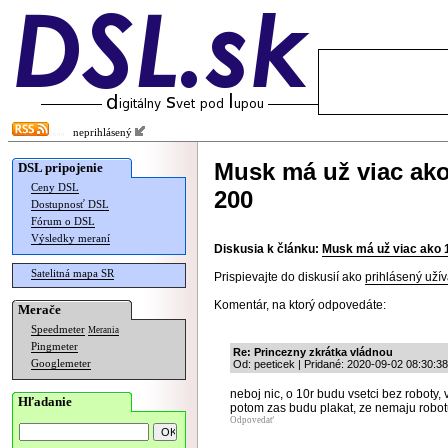
neprihlásený
Musk má už viac ako
DSL pripojenie
Ceny DSL
200
Dostupnosť DSL
Fórum o DSL
Výsledky meraní
Diskusia k článku:
Musk má už viac ako 1
Satelitná mapa SR
Prispievajte do diskusií ako
prihlásený užív
Komentár, na ktorý odpovedáte:
Merače
Speedmeter
Merania
Pingmeter
Re: Princezny zkrátka vládnou
Googlemeter
Od: peeticek | Pridané: 2020-09-02 08:30:38
neboj nic, o 10r budu vsetci bez roboty, v
Hľadanie
potom zas budu plakat, ze nemaju robotu
Odpovedať