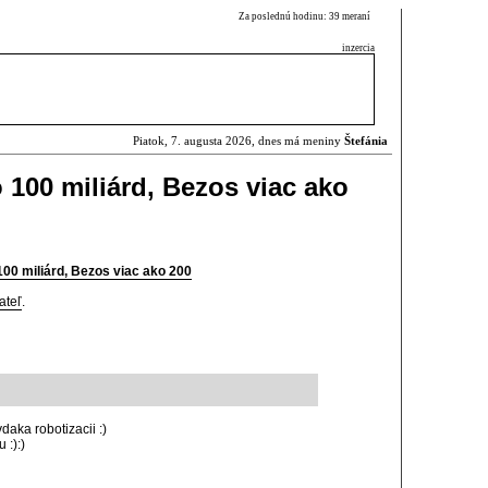
Za poslednú hodinu: 39 meraní
inzercia
Piatok, 7. augusta 2026, dnes má meniny
Štefánia
 100 miliárd, Bezos viac ako
00 miliárd, Bezos viac ako 200
ateľ
.
daka robotizacii :)
 :):)