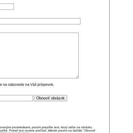
cie na odpovede na Váš príspevok.
anými prostriedkami, prosím prepíšte text, ktorý vidíte na obrázku.
é. Pokiaľ text neviete prečítať, kliknite prosím na tlačidlo "Obnoviť