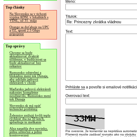
Meno:
Top články
Na Slovensku sa v tichosti
Titulok:
vypína ADSL v lokalitách s
VDSL, už 31. mája
Orange sa doťahuje na UPC
a O2, spustí 2.5 Gbps
Text:
pripojenie
Top správy
Chrome sa bude
aktualizovať dvakrát
týždenne, v budúcnosti sa
bude aktualizovať bez
reštartov
Rumunsko odstrelmi a
blokádou mení tok Dunaja,
aby udržalo jadrovú
elektráreň v chode
Prihláste sa
a povoľte si emailové notifiká
Maďarsko jadrovú elektráreň
nakoniec kompletne
Overovací text:
neodstavilo, Rumunsko mení
tok Dunaja
Slovensko.sk má opäť
technické problémy
Železnice znižujú kvôli teplu
rýchlosť iba na 50 km/h,
spôsobuje to meškanie
Alza nasadila dve novinky,
Pre overenie, že komentár sa nepridáva automatizov
jednu užitočnú a jednu
Písmená musíte zadávať rovnako ako na obrázku veľk
kontroverznú