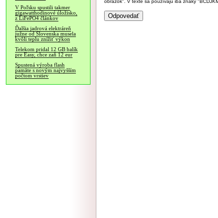
obrázok". V texte sa používajú iba znaky "BC
V Poľsku spustili takmer
gigawatthodinové úložisko,
z LiFePO4 článkov
Ďalšia jadrová elektráreň
južne od Slovenska musela
kvôli teplu znížiť výkon
Telekom pridal 12 GB balík
pre Easy, chce zaň 12 eur
Spustená výroba flash
pamäte s novým najvyšším
počtom vrstiev