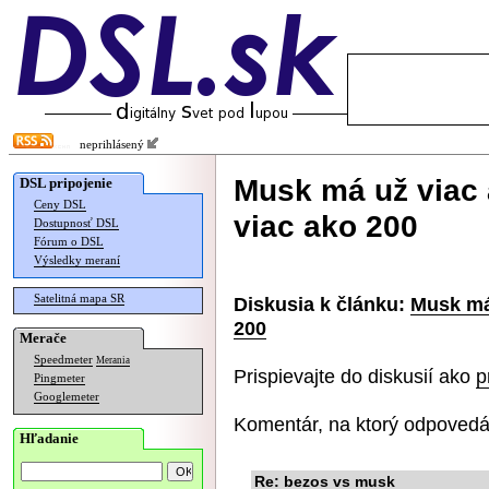
neprihlásený
Musk má už viac 
DSL pripojenie
Ceny DSL
viac ako 200
Dostupnosť DSL
Fórum o DSL
Výsledky meraní
Satelitná mapa SR
Diskusia k článku:
Musk má 
200
Merače
Speedmeter
Merania
Prispievajte do diskusií ako
p
Pingmeter
Googlemeter
Komentár, na ktorý odpovedá
Hľadanie
Re: bezos vs musk