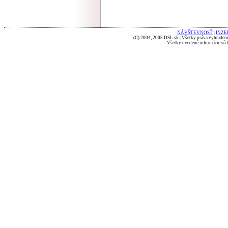
NÁVŠTEVNOSŤ
|
INZE
(C) 2004, 2005 DSL.sk | Všetky práva vyhradené
Všetky uvedené informácie sú b