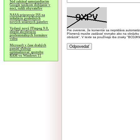
Súd zakázal samojazdiacim
Google taxíkom dobíjanie v
noci, rušili obyvateľov
NASA pripravuje ISS na
inštaláciu posledných
nových solárnych panelov
Vydaný nový FFmpeg 9.0,
Pre overenie, že komentár sa nepridáva automatizov
zlepšil akceleráciu
Písmená musíte zadávať rovnako ako na obrázku veľk
profesionálnych formátov
obrázok". V texte sa používajú iba znaky "BC
videa
Microsoft v čase drahých
pamätí sľubuje
optimalizovať spotrebu
RAM vo Windows 11