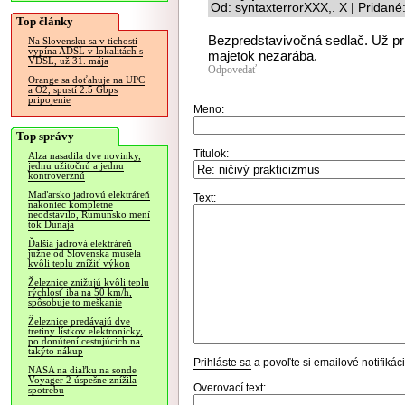
Od: syntaxterrorXXX,. X | Pridan
Top články
Bezpredstavivočná sedlač. Už pr
Na Slovensku sa v tichosti
vypína ADSL v lokalitách s
majetok nezarába.
VDSL, už 31. mája
Odpovedať
Orange sa doťahuje na UPC
a O2, spustí 2.5 Gbps
pripojenie
Meno:
Top správy
Titulok:
Alza nasadila dve novinky,
jednu užitočnú a jednu
kontroverznú
Maďarsko jadrovú elektráreň
Text:
nakoniec kompletne
neodstavilo, Rumunsko mení
tok Dunaja
Ďalšia jadrová elektráreň
južne od Slovenska musela
kvôli teplu znížiť výkon
Železnice znižujú kvôli teplu
rýchlosť iba na 50 km/h,
spôsobuje to meškanie
Železnice predávajú dve
tretiny lístkov elektronicky,
po donútení cestujúcich na
takýto nákup
Prihláste sa
a povoľte si emailové notifiká
NASA na diaľku na sonde
Voyager 2 úspešne znížila
Overovací text:
spotrebu