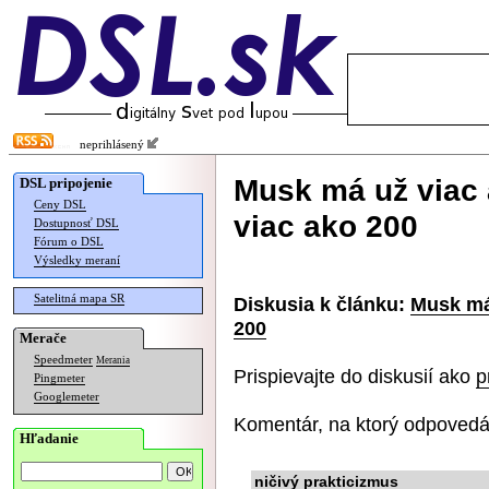
neprihlásený
Musk má už viac 
DSL pripojenie
Ceny DSL
viac ako 200
Dostupnosť DSL
Fórum o DSL
Výsledky meraní
Satelitná mapa SR
Diskusia k článku:
Musk má 
200
Merače
Speedmeter
Merania
Prispievajte do diskusií ako
p
Pingmeter
Googlemeter
Komentár, na ktorý odpovedá
Hľadanie
ničivý prakticizmus