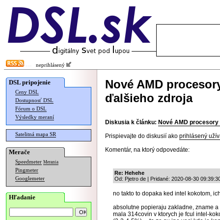
neprihlásený
Nové AMD procesory 
DSL pripojenie
Ceny DSL
ďalšieho zdroja
Dostupnosť DSL
Fórum o DSL
Výsledky meraní
Diskusia k článku:
Nové AMD procesory vý
Satelitná mapa SR
Prispievajte do diskusií ako
prihlásený užív
Komentár, na ktorý odpovedáte:
Merače
Speedmeter
Merania
Pingmeter
Re: Hehehe
Googlemeter
Od: Pjetro de | Pridané: 2020-08-30 09:39:3
no takto to dopaka ked intel kokotom, ic
Hľadanie
absolutne popieraju zakladne, zname a ne
mala 314covin v ktorych je fcul intel-kok