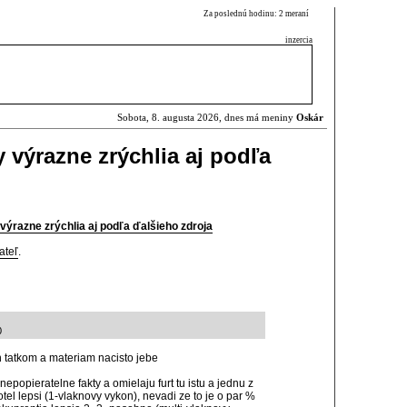
Za poslednú hodinu: 2 meraní
inzercia
Sobota, 8. augusta 2026, dnes má meniny
Oskár
výrazne zrýchlia aj podľa
razne zrýchlia aj podľa ďalšieho zdroja
ateľ
.
0
h tatkom a materiam nacisto jebe
popieratelne fakty a omielaju furt tu istu a jednu z
otel lepsi (1-vlaknovy vykon), nevadi ze to je o par %