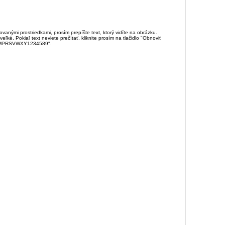
anými prostriedkami, prosím prepíšte text, ktorý vidíte na obrázku.
é. Pokiaľ text neviete prečítať, kliknite prosím na tlačidlo "Obnoviť
DJKMPRSVWXY1234589".