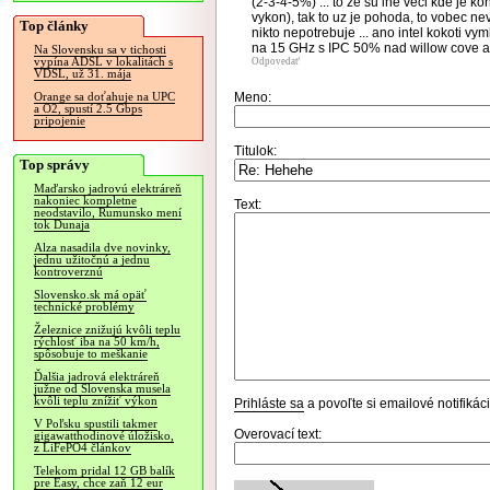
(2-3-4-5%) ... to ze su ine veci kde je k
vykon), tak to uz je pohoda, to vobec ne
Top články
nikto nepotrebuje ... ano intel kokoti v
na 15 GHz s IPC 50% nad willow cove a
Na Slovensku sa v tichosti
vypína ADSL v lokalitách s
Odpovedať
VDSL, už 31. mája
Meno:
Orange sa doťahuje na UPC
a O2, spustí 2.5 Gbps
pripojenie
Titulok:
Top správy
Maďarsko jadrovú elektráreň
nakoniec kompletne
Text:
neodstavilo, Rumunsko mení
tok Dunaja
Alza nasadila dve novinky,
jednu užitočnú a jednu
kontroverznú
Slovensko.sk má opäť
technické problémy
Železnice znižujú kvôli teplu
rýchlosť iba na 50 km/h,
spôsobuje to meškanie
Ďalšia jadrová elektráreň
južne od Slovenska musela
kvôli teplu znížiť výkon
Prihláste sa
a povoľte si emailové notifiká
V Poľsku spustili takmer
Overovací text:
gigawatthodinové úložisko,
z LiFePO4 článkov
Telekom pridal 12 GB balík
pre Easy, chce zaň 12 eur