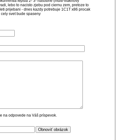
onkunrentia lepsia 2- 3- nasobne (multi-vlaknovy
vadi, lebo to nacisto zjebu pod ciernu zem, pretoze to
ymleti prijebani - dnes kazdy potrebuje 1C1T x86 procak
 cely svet bude spaseny
cie na odpovede na Váš príspevok.