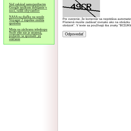
Súd zakázal samojazdiacim
Google taxíkom dobíjanie v
noci, rušili obyvateľov
NASA na diaľku na sonde
Pre overenie, že komentár sa nepridáva automatizov
Voyager 2 úspešne znížila
Písmená musíte zadávať rovnako ako na obrázku veľk
spotrebu
obrázok". V texte sa používajú iba znaky "BC
Misia na záchranu teleskopu
Swift ešte nie je stratená,
podarilo sa spomaliť jej
otáčanie