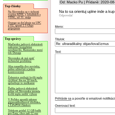
Od: Macko Pu | Pridané: 2020-08
Top články
Na to sa orientuj uplne inde a kup
Na Slovensku sa v tichosti
vypína ADSL v lokalitách s
Odpovedať
VDSL, už 31. mája
Orange sa doťahuje na UPC
a O2, spustí 2.5 Gbps
Meno:
pripojenie
Top správy
Titulok:
Maďarsko jadrovú elektráreň
nakoniec kompletne
neodstavilo, Rumunsko mení
Text:
tok Dunaja
Slovensko.sk má opäť
technické problémy
Alza nasadila dve novinky,
jednu užitočnú a jednu
kontroverznú
Železnice znižujú kvôli teplu
rýchlosť iba na 50 km/h,
spôsobuje to meškanie
Ďalšia jadrová elektráreň
južne od Slovenska musela
kvôli teplu znížiť výkon
Prihláste sa
a povoľte si emailové notifiká
V Poľsku spustili takmer
gigawatthodinové úložisko,
z LiFePO4 článkov
Overovací text:
Telekom pridal 12 GB balík
pre Easy, chce zaň 12 eur