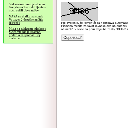
Súd zakázal samojazdiacim
Google taxíkom dobíjanie v
noci, rušili obyvateľov
NASA na diaľku na sonde
Voyager 2 úspešne znížila
spotrebu
Pre overenie, že komentár sa nepridáva automatizov
Písmená musíte zadávať rovnako ako na obrázku veľk
Misia na záchranu teleskopu
obrázok". V texte sa používajú iba znaky "BC
Swift ešte nie je stratená,
podarilo sa spomaliť jej
otáčanie