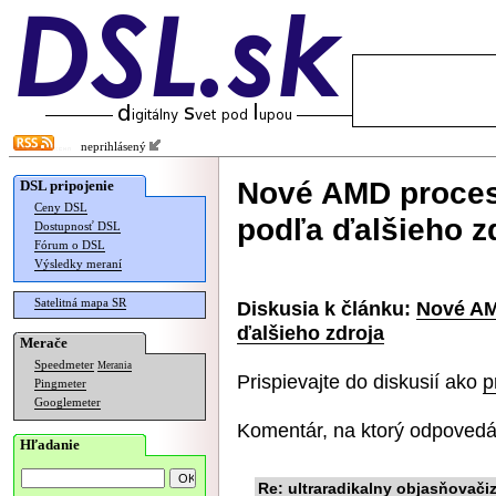
neprihlásený
Nové AMD proceso
DSL pripojenie
Ceny DSL
podľa ďalšieho z
Dostupnosť DSL
Fórum o DSL
Výsledky meraní
Satelitná mapa SR
Diskusia k článku:
Nové AM
ďalšieho zdroja
Merače
Speedmeter
Merania
Prispievajte do diskusií ako
p
Pingmeter
Googlemeter
Komentár, na ktorý odpovedá
Hľadanie
Re: ultraradikalny objasňovač