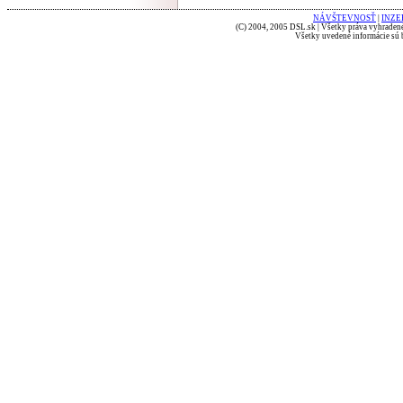
NÁVŠTEVNOSŤ
|
INZE
(C) 2004, 2005 DSL.sk | Všetky práva vyhradené
Všetky uvedené informácie sú b