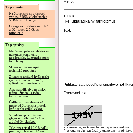
Meno:
Top články
Na Slovensku sa v tichosti
Titulok:
vypína ADSL v lokalitách s
VDSL, už 31. mája
Orange sa doťahuje na UPC
a O2, spustí 2.5 Gbps
Text:
pripojenie
Top správy
Maďarsko jadrovú elektráreň
nakoniec kompletne
neodstavilo, Rumunsko mení
tok Dunaja
Slovensko.sk má opäť
technické problémy
Železnice znižujú kvôli teplu
rýchlosť iba na 50 km/h,
spôsobuje to meškanie
Prihláste sa
a povoľte si emailové notifiká
Alza nasadila dve novinky,
Overovací text:
jednu užitočnú a jednu
kontroverznú
Ďalšia jadrová elektráreň
južne od Slovenska musela
kvôli teplu znížiť výkon
V Poľsku spustili takmer
gigawatthodinové úložisko,
z LiFePO4 článkov
Pre overenie, že komentár sa nepridáva automatizov
Telekom pridal 12 GB balík
Písmená musíte zadávať rovnako ako na obrázku veľk
pre Easy, chce zaň 12 eur