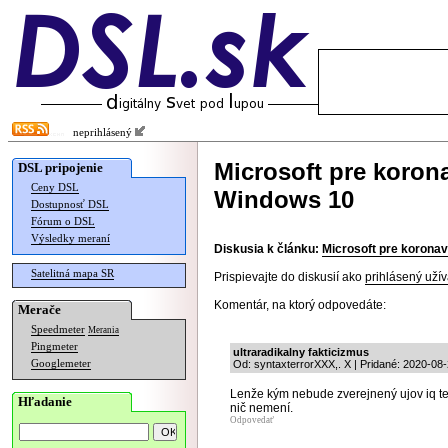
neprihlásený
Microsoft pre koron
DSL pripojenie
Ceny DSL
Windows 10
Dostupnosť DSL
Fórum o DSL
Výsledky meraní
Diskusia k článku:
Microsoft pre koronav
Satelitná mapa SR
Prispievajte do diskusií ako
prihlásený užív
Komentár, na ktorý odpovedáte:
Merače
Speedmeter
Merania
Pingmeter
ultraradikalny fakticizmus
Googlemeter
Od: syntaxterrorXXX,. X | Pridané: 2020-08
Lenže kým nebude zverejnený ujov iq te
Hľadanie
nič nemení.
Odpovedať