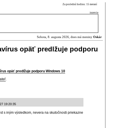
Za poslednú hodinu: 15 meraní
inzercia
Sobota, 8. augusta 2026, dnes má meniny
Oskár
avírus opäť predlžuje podporu
írus opäť predlžuje podporu Windows 10
ateľ
.
-27 19:20:35
st s iným výsledkom, nevera na skutočnosti priekazne