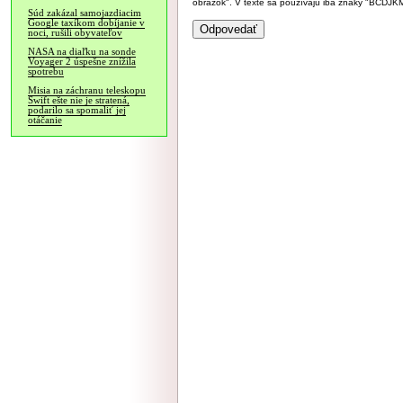
obrázok". V texte sa používajú iba znaky "BC
Súd zakázal samojazdiacim
Google taxíkom dobíjanie v
noci, rušili obyvateľov
NASA na diaľku na sonde
Voyager 2 úspešne znížila
spotrebu
Misia na záchranu teleskopu
Swift ešte nie je stratená,
podarilo sa spomaliť jej
otáčanie