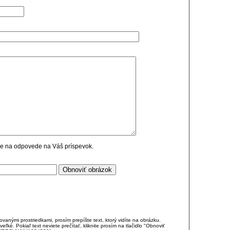
cie na odpovede na Váš príspevok.
anými prostriedkami, prosím prepíšte text, ktorý vidíte na obrázku.
é. Pokiaľ text neviete prečítať, kliknite prosím na tlačidlo "Obnoviť