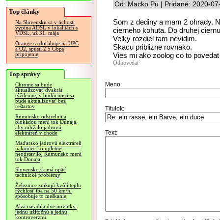
Od: Macko Pu | Pridané: 2020-07
Top články
Som z dediny a mam 2 ohrady. Na
Na Slovensku sa v tichosti
vypína ADSL v lokalitách s
cierneho kohuta. Do druhej ciernu
VDSL, už 31. mája
Velky rozdiel tam nevidim.
Orange sa doťahuje na UPC
Skacu priblizne rovnako.
a O2, spustí 2.5 Gbps
Vies mi ako zoolog co to poveda
pripojenie
Odpovedať
Top správy
Meno:
Chrome sa bude
aktualizovať dvakrát
týždenne, v budúcnosti sa
bude aktualizovať bez
reštartov
Titulok:
Rumunsko odstrelmi a
blokádou mení tok Dunaja,
aby udržalo jadrovú
Text:
elektráreň v chode
Maďarsko jadrovú elektráreň
nakoniec kompletne
neodstavilo, Rumunsko mení
tok Dunaja
Slovensko.sk má opäť
technické problémy
Železnice znižujú kvôli teplu
rýchlosť iba na 50 km/h,
spôsobuje to meškanie
Alza nasadila dve novinky,
jednu užitočnú a jednu
kontroverznú