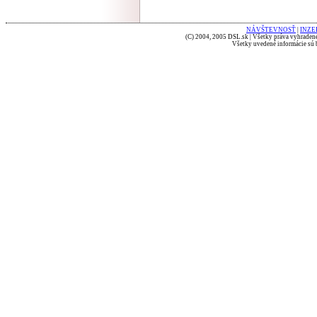
NÁVŠTEVNOSŤ
|
INZE
(C) 2004, 2005 DSL.sk | Všetky práva vyhradené
Všetky uvedené informácie sú b