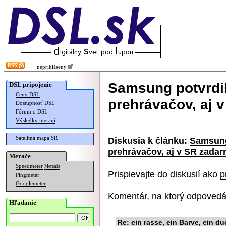
neprihlásený
Samsung potvrdil
DSL pripojenie
Ceny DSL
prehrávačov, aj 
Dostupnosť DSL
Fórum o DSL
Výsledky meraní
Satelitná mapa SR
Diskusia k článku:
Samsung
prehrávačov, aj v SR zada
Merače
Speedmeter
Merania
Prispievajte do diskusií ako
p
Pingmeter
Googlemeter
Komentár, na ktorý odpovedá
Hľadanie
Re: ein rasse, ein Barve, ein du