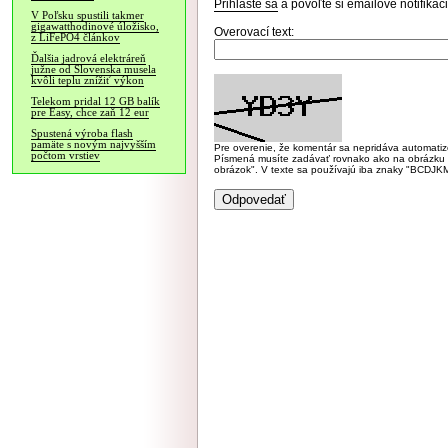
Prihláste sa
a povoľte si emailové notifiká
V Poľsku spustili takmer
gigawatthodinové úložisko,
Overovací text:
z LiFePO4 článkov
Ďalšia jadrová elektráreň
južne od Slovenska musela
kvôli teplu znížiť výkon
Telekom pridal 12 GB balík
pre Easy, chce zaň 12 eur
Spustená výroba flash
pamäte s novým najvyšším
Pre overenie, že komentár sa nepridáva automatizov
počtom vrstiev
Písmená musíte zadávať rovnako ako na obrázku veľk
obrázok". V texte sa používajú iba znaky "BC