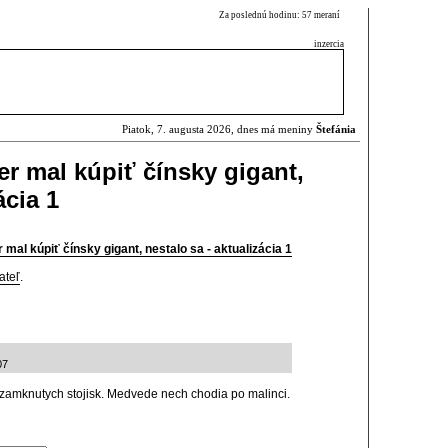
Za poslednú hodinu: 57 meraní
inzercia
Piatok, 7. augusta 2026, dnes má meniny
Štefánia
r mal kúpiť čínsky gigant,
ácia 1
mal kúpiť čínsky gigant, nestalo sa - aktualizácia 1
ateľ
.
07
zamknutych stojisk. Medvede nech chodia po malinci.