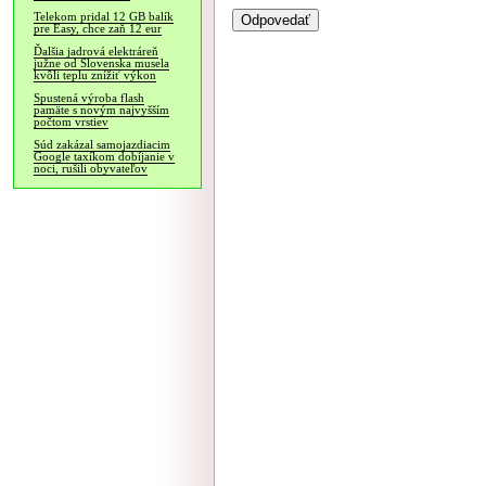
Telekom pridal 12 GB balík
pre Easy, chce zaň 12 eur
Ďalšia jadrová elektráreň
južne od Slovenska musela
kvôli teplu znížiť výkon
Spustená výroba flash
pamäte s novým najvyšším
počtom vrstiev
Súd zakázal samojazdiacim
Google taxíkom dobíjanie v
noci, rušili obyvateľov