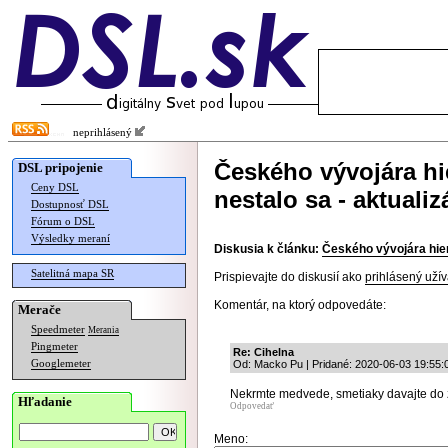
neprihlásený
Českého vývojára hie
DSL pripojenie
Ceny DSL
nestalo sa - aktualiz
Dostupnosť DSL
Fórum o DSL
Výsledky meraní
Diskusia k článku:
Českého vývojára hier 
Satelitná mapa SR
Prispievajte do diskusií ako
prihlásený užív
Komentár, na ktorý odpovedáte:
Merače
Speedmeter
Merania
Pingmeter
Re: Cihelna
Googlemeter
Od: Macko Pu | Pridané: 2020-06-03 19:55:
Nekrmte medvede, smetiaky davajte do 
Hľadanie
Odpovedať
Meno: