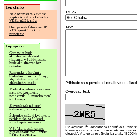
Top články
Titulok:
Na Slovensku sa v tichosti
vypína ADSL v lokalitách s
VDSL, už 31. mája
Text:
Orange sa doťahuje na UPC
a O2, spustí 2.5 Gbps
pripojenie
Top správy
Chrome sa bude
aktualizovať dvakrát
týždenne, v budúcnosti sa
bude aktualizovať bez
reštartov
Rumunsko odstrelmi a
blokádou mení tok Dunaja,
aby udržalo jadrovú
Prihláste sa
a povoľte si emailové notifiká
elektráreň v chode
Maďarsko jadrovú elektráreň
Overovací text:
nakoniec kompletne
neodstavilo, Rumunsko mení
tok Dunaja
Slovensko.sk má opäť
technické problémy
Železnice znižujú kvôli teplu
rýchlosť iba na 50 km/h,
spôsobuje to meškanie
Pre overenie, že komentár sa nepridáva automatizov
V Poľsku spustili takmer
Písmená musíte zadávať rovnako ako na obrázku veľk
gigawatthodinové úložisko,
obrázok". V texte sa používajú iba znaky "BC
z LiFePO4 článkov