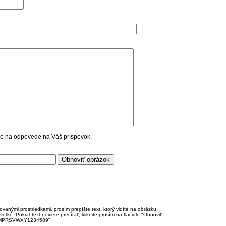
cie na odpovede na Váš príspevok.
anými prostriedkami, prosím prepíšte text, ktorý vidíte na obrázku.
é. Pokiaľ text neviete prečítať, kliknite prosím na tlačidlo "Obnoviť
DJKMPRSVWXY1234589".