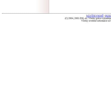
NÁVŠTEVNOSŤ
|
INZE
(C) 2004, 2005 DSL.sk | Všetky práva vyhradené
Všetky uvedené informácie sú b