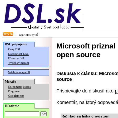
neprihlásený
Microsoft priznal
DSL pripojenie
Ceny DSL
open source
Dostupnosť DSL
Fórum o DSL
Výsledky meraní
Satelitná mapa SR
Diskusia k článku:
Microsof
source
Merače
Speedmeter
Merania
Prispievajte do diskusií ako
p
Pingmeter
Googlemeter
Komentár, na ktorý odpovedá
Hľadanie
Re: Had sa líška chvostom