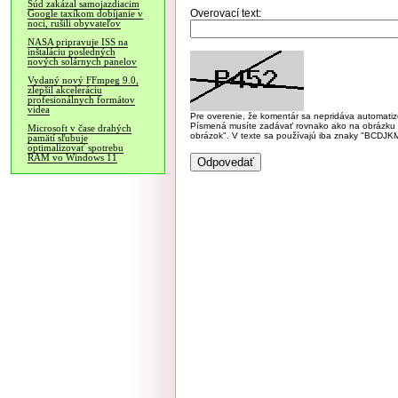
Súd zakázal samojazdiacim
Overovací text:
Google taxíkom dobíjanie v
noci, rušili obyvateľov
NASA pripravuje ISS na
inštaláciu posledných
nových solárnych panelov
Vydaný nový FFmpeg 9.0,
zlepšil akceleráciu
profesionálnych formátov
videa
Pre overenie, že komentár sa nepridáva automatizov
Písmená musíte zadávať rovnako ako na obrázku veľk
Microsoft v čase drahých
obrázok". V texte sa používajú iba znaky "BC
pamätí sľubuje
optimalizovať spotrebu
RAM vo Windows 11