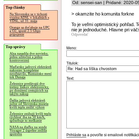
Od: sensei-san | Pridané: 2020-0
Top články
> okamzite ho komunita forkne
Na Slovensku sa v tichosti
vypína ADSL v lokalitách s
VDSL, už 31. mája
To je veľmi optimistický pohľad. T
Orange sa doťahuje na UPC
nie je jednoduché. Hlavne pri väč
a O2, spustí 2.5 Gbps
Odpovedať
pripojenie
Top správy
Meno:
Alza nasadila dve novinky,
jednu užitočnú a jednu
kontroverznú
Titulok:
Maďarsko jadrovú elektráreň
nakoniec kompletne
neodstavilo, Rumunsko mení
tok Dunaja
Text:
Železnice predávajú dve
tretiny lístkov elektronicky,
po donútení cestujúcich na
takýto nákup
Ďalšia jadrová elektráreň
južne od Slovenska musela
kvôli teplu znížiť výkon
Železnice znižujú kvôli teplu
rýchlosť iba na 50 km/h,
spôsobuje to meškanie
NASA na diaľku na sonde
Voyager 2 úspešne znížila
spotrebu
Prihláste sa
a povoľte si emailové notifiká