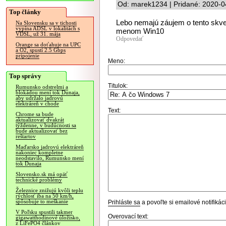
Od: marek1234 | Pridané: 2020-0
Top články
Lebo nemajú záujem o tento skve
Na Slovensku sa v tichosti
vypína ADSL v lokalitách s
menom Win10
VDSL, už 31. mája
Odpovedať
Orange sa doťahuje na UPC
a O2, spustí 2.5 Gbps
pripojenie
Meno:
Top správy
Titulok:
Rumunsko odstrelmi a
blokádou mení tok Dunaja,
aby udržalo jadrovú
elektráreň v chode
Text:
Chrome sa bude
aktualizovať dvakrát
týždenne, v budúcnosti sa
bude aktualizovať bez
reštartov
Maďarsko jadrovú elektráreň
nakoniec kompletne
neodstavilo, Rumunsko mení
tok Dunaja
Slovensko.sk má opäť
technické problémy
Železnice znižujú kvôli teplu
rýchlosť iba na 50 km/h,
spôsobuje to meškanie
Prihláste sa
a povoľte si emailové notifiká
V Poľsku spustili takmer
Overovací text:
gigawatthodinové úložisko,
z LiFePO4 článkov