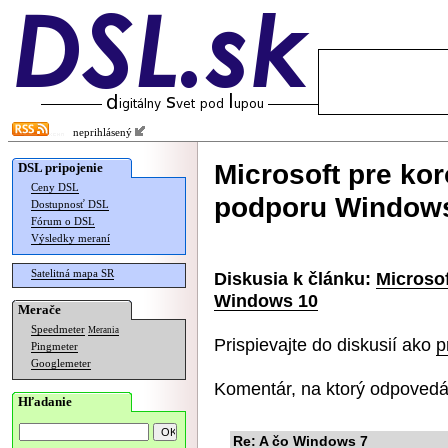
neprihlásený
Microsoft pre kor
DSL pripojenie
Ceny DSL
podporu Window
Dostupnosť DSL
Fórum o DSL
Výsledky meraní
Satelitná mapa SR
Diskusia k článku:
Microsof
Windows 10
Merače
Speedmeter
Merania
Prispievajte do diskusií ako
p
Pingmeter
Googlemeter
Komentár, na ktorý odpovedá
Hľadanie
Re: A čo Windows 7