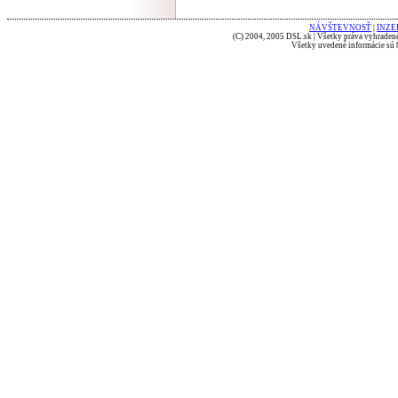
NÁVŠTEVNOSŤ
|
INZE
(C) 2004, 2005 DSL.sk | Všetky práva vyhradené
Všetky uvedené informácie sú b