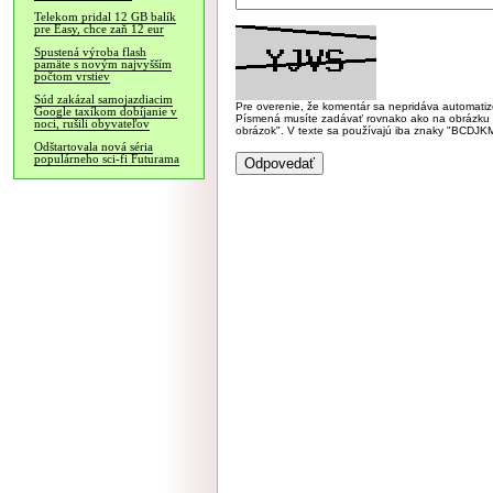
Telekom pridal 12 GB balík
pre Easy, chce zaň 12 eur
Spustená výroba flash
pamäte s novým najvyšším
počtom vrstiev
Súd zakázal samojazdiacim
Pre overenie, že komentár sa nepridáva automatizov
Google taxíkom dobíjanie v
Písmená musíte zadávať rovnako ako na obrázku veľk
noci, rušili obyvateľov
obrázok". V texte sa používajú iba znaky "BC
Odštartovala nová séria
populárneho sci-fi Futurama