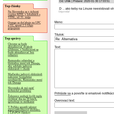
Od: Uhlik | Pridané: 2020-01-30 17:03:51
Top články
:D ... ako keby na Linuxe neexistovali víru
Na Slovensku sa v tichosti
Odpovedať
vypína ADSL v lokalitách s
VDSL, už 31. mája
Meno:
Orange sa doťahuje na UPC
a O2, spustí 2.5 Gbps
pripojenie
Titulok:
Top správy
Chrome sa bude
aktualizovať dvakrát
Text:
týždenne, v budúcnosti sa
bude aktualizovať bez
reštartov
Rumunsko odstrelmi a
blokádou mení tok Dunaja,
aby udržalo jadrovú
elektráreň v chode
Maďarsko jadrovú elektráreň
nakoniec kompletne
neodstavilo, Rumunsko mení
tok Dunaja
Slovensko.sk má opäť
technické problémy
Prihláste sa
a povoľte si emailové notifiká
Železnice znižujú kvôli teplu
rýchlosť iba na 50 km/h,
Overovací text:
spôsobuje to meškanie
V Poľsku spustili takmer
gigawatthodinové úložisko,
z LiFePO4 článkov