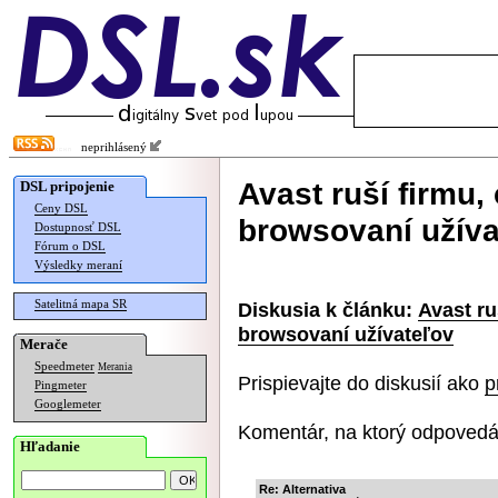
neprihlásený
Avast ruší firmu,
DSL pripojenie
Ceny DSL
browsovaní užíva
Dostupnosť DSL
Fórum o DSL
Výsledky meraní
Satelitná mapa SR
Diskusia k článku:
Avast ru
browsovaní užívateľov
Merače
Speedmeter
Merania
Prispievajte do diskusií ako
p
Pingmeter
Googlemeter
Komentár, na ktorý odpovedá
Hľadanie
Re: Alternativa