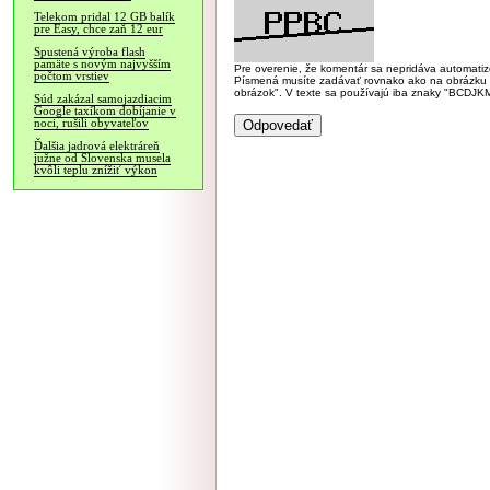
Telekom pridal 12 GB balík
pre Easy, chce zaň 12 eur
Spustená výroba flash
pamäte s novým najvyšším
Pre overenie, že komentár sa nepridáva automatizov
počtom vrstiev
Písmená musíte zadávať rovnako ako na obrázku veľk
obrázok". V texte sa používajú iba znaky "BC
Súd zakázal samojazdiacim
Google taxíkom dobíjanie v
noci, rušili obyvateľov
Ďalšia jadrová elektráreň
južne od Slovenska musela
kvôli teplu znížiť výkon