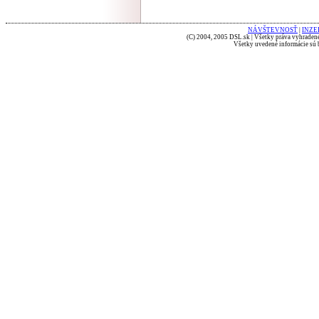
NÁVŠTEVNOSŤ
|
INZE
(C) 2004, 2005 DSL.sk | Všetky práva vyhradené
Všetky uvedené informácie sú b