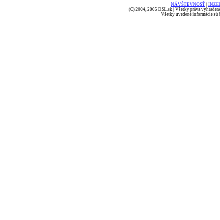
NÁVŠTEVNOSŤ
|
INZE
(C) 2004, 2005 DSL.sk | Všetky práva vyhradené
Všetky uvedené informácie sú b