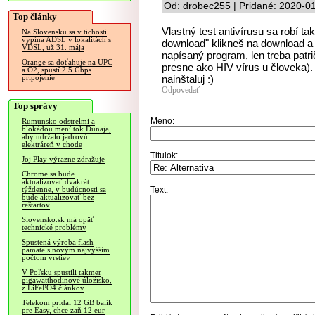
Od: drobec255 | Pridané: 2020-0
Top články
Vlastný test antivírusu sa robí ta
Na Slovensku sa v tichosti
vypína ADSL v lokalitách s
download" klikneš na download a 
VDSL, už 31. mája
napísaný program, len treba patrič
Orange sa doťahuje na UPC
presne ako HIV vírus u človeka). 
a O2, spustí 2.5 Gbps
nainštaluj :)
pripojenie
Odpovedať
Top správy
Meno:
Rumunsko odstrelmi a
blokádou mení tok Dunaja,
aby udržalo jadrovú
elektráreň v chode
Titulok:
Joj Play výrazne zdražuje
Chrome sa bude
aktualizovať dvakrát
Text:
týždenne, v budúcnosti sa
bude aktualizovať bez
reštartov
Slovensko.sk má opäť
technické problémy
Spustená výroba flash
pamäte s novým najvyšším
počtom vrstiev
V Poľsku spustili takmer
gigawatthodinové úložisko,
z LiFePO4 článkov
Telekom pridal 12 GB balík
pre Easy, chce zaň 12 eur