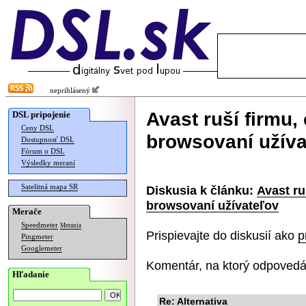
neprihlásený
Avast ruší firmu,
DSL pripojenie
Ceny DSL
browsovaní užíva
Dostupnosť DSL
Fórum o DSL
Výsledky meraní
Satelitná mapa SR
Diskusia k článku:
Avast ru
browsovaní užívateľov
Merače
Speedmeter
Merania
Prispievajte do diskusií ako
p
Pingmeter
Googlemeter
Komentár, na ktorý odpovedá
Hľadanie
Re: Alternativa