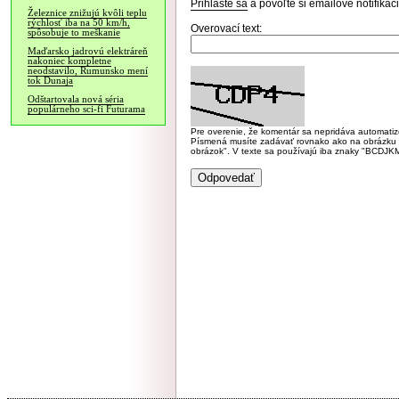
Prihláste sa
a povoľte si emailové notifiká
Železnice znižujú kvôli teplu
rýchlosť iba na 50 km/h,
Overovací text:
spôsobuje to meškanie
Maďarsko jadrovú elektráreň
nakoniec kompletne
neodstavilo, Rumunsko mení
tok Dunaja
Odštartovala nová séria
populárneho sci-fi Futurama
Pre overenie, že komentár sa nepridáva automatizov
Písmená musíte zadávať rovnako ako na obrázku veľk
obrázok". V texte sa používajú iba znaky "BC