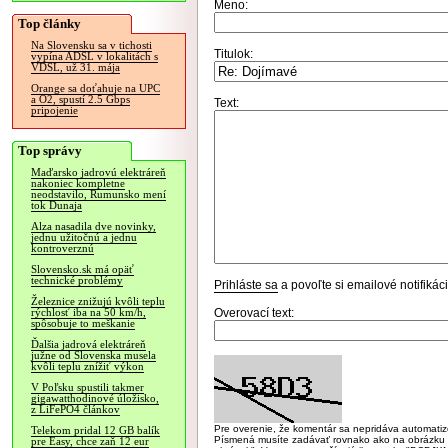
Meno:
Top články
Na Slovensku sa v tichosti
Titulok:
vypína ADSL v lokalitách s
VDSL, už 31. mája
Orange sa doťahuje na UPC
a O2, spustí 2.5 Gbps
Text:
pripojenie
Top správy
Maďarsko jadrovú elektráreň
nakoniec kompletne
neodstavilo, Rumunsko mení
tok Dunaja
Alza nasadila dve novinky,
jednu užitočnú a jednu
kontroverznú
Slovensko.sk má opäť
technické problémy
Prihláste sa
a povoľte si emailové notifiká
Železnice znižujú kvôli teplu
Overovací text:
rýchlosť iba na 50 km/h,
spôsobuje to meškanie
Ďalšia jadrová elektráreň
južne od Slovenska musela
kvôli teplu znížiť výkon
V Poľsku spustili takmer
gigawatthodinové úložisko,
z LiFePO4 článkov
Pre overenie, že komentár sa nepridáva automatizov
Telekom pridal 12 GB balík
Písmená musíte zadávať rovnako ako na obrázku veľk
pre Easy, chce zaň 12 eur