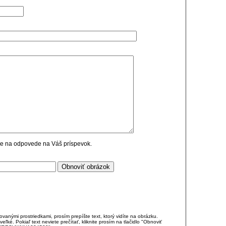
cie na odpovede na Váš príspevok.
anými prostriedkami, prosím prepíšte text, ktorý vidíte na obrázku.
é. Pokiaľ text neviete prečítať, kliknite prosím na tlačidlo "Obnoviť