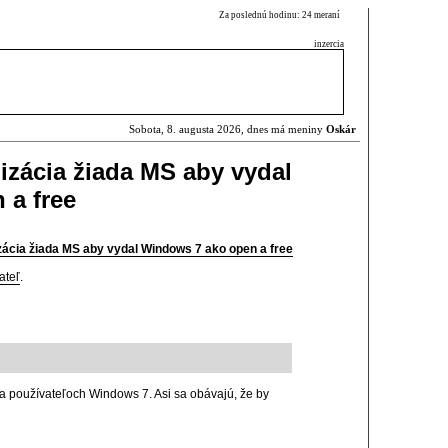
Za poslednú hodinu: 24 meraní
inzercia
Sobota, 8. augusta 2026, dnes má meniny
Oskár
zácia žiada MS aby vydal
 a free
ácia žiada MS aby vydal Windows 7 ako open a free
ateľ
.
na používateľoch Windows 7. Asi sa obávajú, že by