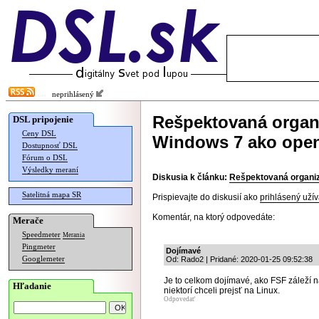
neprihlásený
Rešpektovaná organi
DSL pripojenie
Ceny DSL
Windows 7 ako open
Dostupnosť DSL
Fórum o DSL
Výsledky meraní
Diskusia k článku:
Rešpektovaná organiz
Satelitná mapa SR
Prispievajte do diskusií ako
prihlásený užív
Komentár, na ktorý odpovedáte:
Merače
Speedmeter
Merania
Pingmeter
Dojímavé
Googlemeter
Od: Rado2 | Pridané: 2020-01-25 09:52:38
Je to celkom dojímavé, ako FSF záleží 
Hľadanie
niektorí chceli prejsť na Linux.
Odpovedať