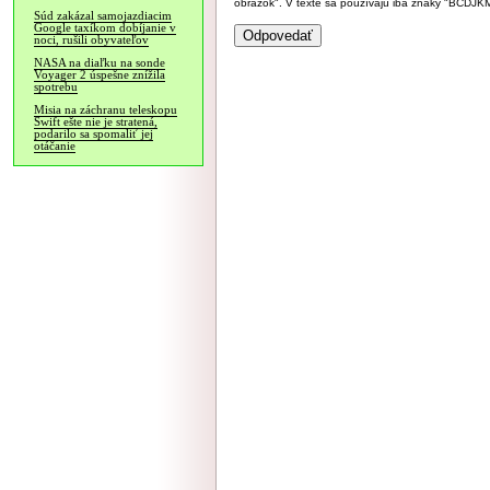
obrázok". V texte sa používajú iba znaky "BC
Súd zakázal samojazdiacim
Google taxíkom dobíjanie v
noci, rušili obyvateľov
NASA na diaľku na sonde
Voyager 2 úspešne znížila
spotrebu
Misia na záchranu teleskopu
Swift ešte nie je stratená,
podarilo sa spomaliť jej
otáčanie