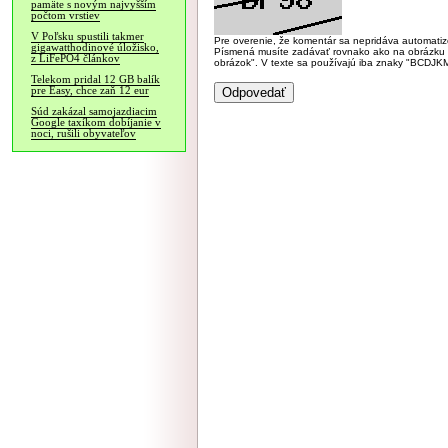
pamäte s novým najvyšším
počtom vrstiev
V Poľsku spustili takmer
Pre overenie, že komentár sa nepridáva automatizov
gigawatthodinové úložisko,
Písmená musíte zadávať rovnako ako na obrázku veľk
z LiFePO4 článkov
obrázok". V texte sa používajú iba znaky "BC
Telekom pridal 12 GB balík
pre Easy, chce zaň 12 eur
Súd zakázal samojazdiacim
Google taxíkom dobíjanie v
noci, rušili obyvateľov