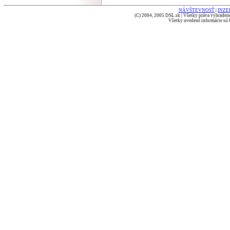
NÁVŠTEVNOSŤ
|
INZE
(C) 2004, 2005 DSL.sk | Všetky práva vyhradené
Všetky uvedené informácie sú b