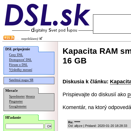
neprihlásený
Kapacita RAM sm
DSL pripojenie
Ceny DSL
16 GB
Dostupnosť DSL
Fórum o DSL
Výsledky meraní
Satelitná mapa SR
Diskusia k článku:
Kapacit
Merače
Prispievajte do diskusií ako
p
Speedmeter
Merania
Pingmeter
Komentár, na ktorý odpovedá
Googlemeter
Hľadanie
Re: *****
Od: allyze | Pridané: 2020-01-20 18:28:33