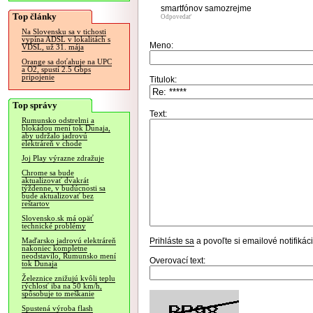
smartfónov samozrejme
Top články
Odpovedať
Na Slovensku sa v tichosti
vypína ADSL v lokalitách s
Meno:
VDSL, už 31. mája
Orange sa doťahuje na UPC
a O2, spustí 2.5 Gbps
pripojenie
Titulok:
Top správy
Text:
Rumunsko odstrelmi a
blokádou mení tok Dunaja,
aby udržalo jadrovú
elektráreň v chode
Joj Play výrazne zdražuje
Chrome sa bude
aktualizovať dvakrát
týždenne, v budúcnosti sa
bude aktualizovať bez
reštartov
Slovensko.sk má opäť
technické problémy
Prihláste sa
a povoľte si emailové notifiká
Maďarsko jadrovú elektráreň
nakoniec kompletne
neodstavilo, Rumunsko mení
Overovací text:
tok Dunaja
Železnice znižujú kvôli teplu
rýchlosť iba na 50 km/h,
spôsobuje to meškanie
Spustená výroba flash