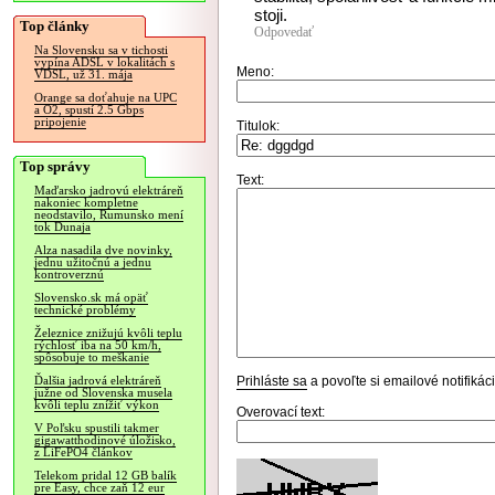
stoji.
Top články
Odpovedať
Na Slovensku sa v tichosti
vypína ADSL v lokalitách s
Meno:
VDSL, už 31. mája
Orange sa doťahuje na UPC
a O2, spustí 2.5 Gbps
pripojenie
Titulok:
Top správy
Text:
Maďarsko jadrovú elektráreň
nakoniec kompletne
neodstavilo, Rumunsko mení
tok Dunaja
Alza nasadila dve novinky,
jednu užitočnú a jednu
kontroverznú
Slovensko.sk má opäť
technické problémy
Železnice znižujú kvôli teplu
rýchlosť iba na 50 km/h,
spôsobuje to meškanie
Prihláste sa
a povoľte si emailové notifiká
Ďalšia jadrová elektráreň
južne od Slovenska musela
kvôli teplu znížiť výkon
Overovací text:
V Poľsku spustili takmer
gigawatthodinové úložisko,
z LiFePO4 článkov
Telekom pridal 12 GB balík
pre Easy, chce zaň 12 eur