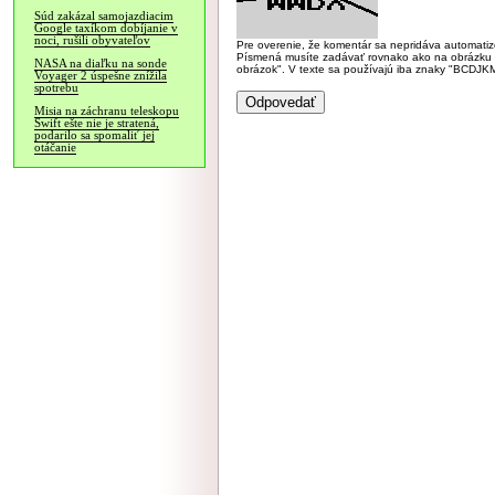
Súd zakázal samojazdiacim
Google taxíkom dobíjanie v
noci, rušili obyvateľov
Pre overenie, že komentár sa nepridáva automatizov
Písmená musíte zadávať rovnako ako na obrázku veľk
NASA na diaľku na sonde
obrázok". V texte sa používajú iba znaky "BC
Voyager 2 úspešne znížila
spotrebu
Misia na záchranu teleskopu
Swift ešte nie je stratená,
podarilo sa spomaliť jej
otáčanie