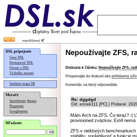
neprihlásený
Nepoužívajte ZFS, r
DSL pripojenie
Ceny DSL
Dostupnosť DSL
Diskusia k článku:
Nepoužívajte ZFS, rad
Fórum o DSL
Výsledky meraní
Prispievajte do diskusií ako
prihlásený užív
Satelitná mapa SR
Komentár, na ktorý odpovedáte:
Merače
Re: dggdgd
Speedmeter
Merania
Od: ericek111 [PC] | Pridané: 20
Pingmeter
Googlemeter
Mám Arch na ZFS. Čo teraz? :( LV
provisioned zväzkov. Ext4 nemá 
Hľadanie
ZFS v niektorých benchmarkoch vy
stabilitu, spoĺahlivosť a funkcie