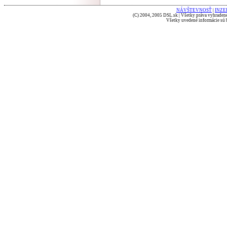
NÁVŠTEVNOSŤ
|
INZE
(C) 2004, 2005 DSL.sk | Všetky práva vyhradené
Všetky uvedené informácie sú b