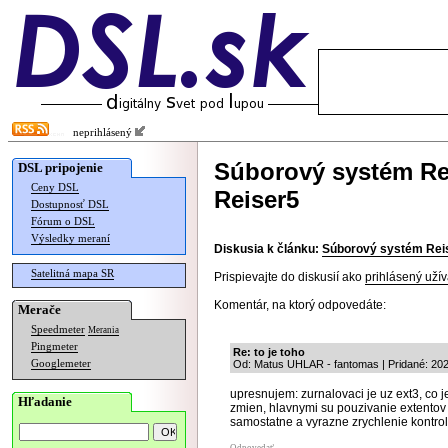
neprihlásený
Súborový systém Re
DSL pripojenie
Ceny DSL
Reiser5
Dostupnosť DSL
Fórum o DSL
Výsledky meraní
Diskusia k článku:
Súborový systém Reis
Satelitná mapa SR
Prispievajte do diskusií ako
prihlásený užív
Komentár, na ktorý odpovedáte:
Merače
Speedmeter
Merania
Pingmeter
Re: to je toho
Googlemeter
Od: Matus UHLAR - fantomas | Pridané: 20
upresnujem: zurnalovaci je uz ext3, co 
Hľadanie
zmien, hlavnymi su pouzivanie extentov
samostatne a vyrazne zrychlenie kontr