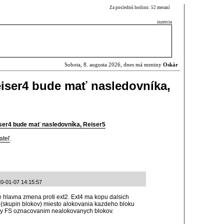
Za poslednú hodinu: 52 meraní
inzercia
Sobota, 8. augusta 2026, dnes má meniny
Oskár
iser4 bude mať nasledovníka,
er4 bude mať nasledovníka, Reiser5
ateľ
.
20-01-07 14:15:57
je hlavna zmena proti ext2. Ext4 ma kopu dalsich
 (skupin blokov) miesto alokovania kazdeho bloku
oly FS oznacovanim nealokovanych blokov.