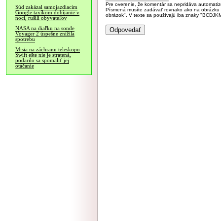
Pre overenie, že komentár sa nepridáva automatizov
Súd zakázal samojazdiacim
Písmená musíte zadávať rovnako ako na obrázku veľk
Google taxíkom dobíjanie v
obrázok". V texte sa používajú iba znaky "BC
noci, rušili obyvateľov
NASA na diaľku na sonde
Voyager 2 úspešne znížila
spotrebu
Misia na záchranu teleskopu
Swift ešte nie je stratená,
podarilo sa spomaliť jej
otáčanie