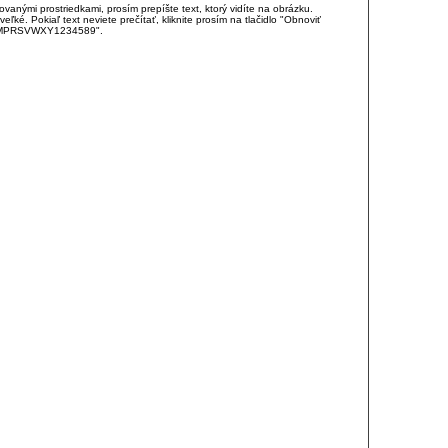
anými prostriedkami, prosím prepíšte text, ktorý vidíte na obrázku.
é. Pokiaľ text neviete prečítať, kliknite prosím na tlačidlo "Obnoviť
DJKMPRSVWXY1234589".