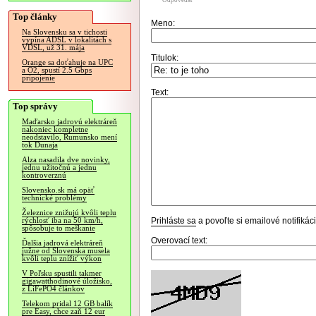
Odpovedať
Top články
Meno:
Na Slovensku sa v tichosti
vypína ADSL v lokalitách s
VDSL, už 31. mája
Titulok:
Orange sa doťahuje na UPC
a O2, spustí 2.5 Gbps
pripojenie
Text:
Top správy
Maďarsko jadrovú elektráreň
nakoniec kompletne
neodstavilo, Rumunsko mení
tok Dunaja
Alza nasadila dve novinky,
jednu užitočnú a jednu
kontroverznú
Slovensko.sk má opäť
technické problémy
Železnice znižujú kvôli teplu
Prihláste sa
a povoľte si emailové notifiká
rýchlosť iba na 50 km/h,
spôsobuje to meškanie
Overovací text:
Ďalšia jadrová elektráreň
južne od Slovenska musela
kvôli teplu znížiť výkon
V Poľsku spustili takmer
gigawatthodinové úložisko,
z LiFePO4 článkov
Telekom pridal 12 GB balík
pre Easy, chce zaň 12 eur