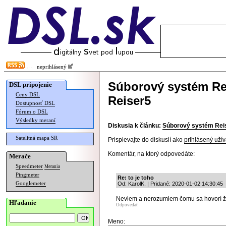
neprihlásený
Súborový systém Re
DSL pripojenie
Ceny DSL
Reiser5
Dostupnosť DSL
Fórum o DSL
Výsledky meraní
Diskusia k článku:
Súborový systém Reis
Satelitná mapa SR
Prispievajte do diskusií ako
prihlásený užív
Komentár, na ktorý odpovedáte:
Merače
Speedmeter
Merania
Pingmeter
Re: to je toho
Googlemeter
Od: KarolK. | Pridané: 2020-01-02 14:30:45
Neviem a nerozumiem čomu sa hovorí žur
Hľadanie
Odpovedať
Meno: