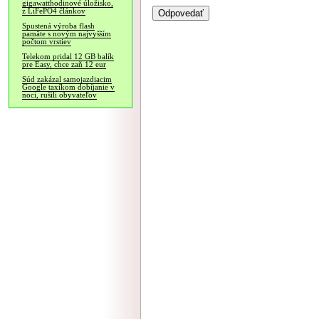
gigawatthodinové úložisko,
z LiFePO4 článkov
Spustená výroba flash
pamäte s novým najvyšším
počtom vrstiev
Telekom pridal 12 GB balík
pre Easy, chce zaň 12 eur
Súd zakázal samojazdiacim
Google taxíkom dobíjanie v
noci, rušili obyvateľov