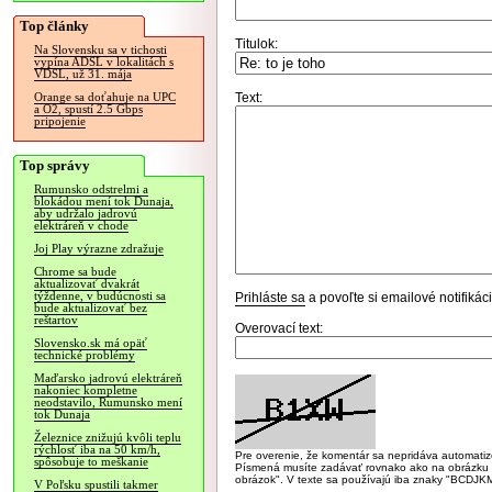
Top články
Titulok:
Na Slovensku sa v tichosti
vypína ADSL v lokalitách s
VDSL, už 31. mája
Text:
Orange sa doťahuje na UPC
a O2, spustí 2.5 Gbps
pripojenie
Top správy
Rumunsko odstrelmi a
blokádou mení tok Dunaja,
aby udržalo jadrovú
elektráreň v chode
Joj Play výrazne zdražuje
Chrome sa bude
aktualizovať dvakrát
týždenne, v budúcnosti sa
Prihláste sa
a povoľte si emailové notifiká
bude aktualizovať bez
reštartov
Overovací text:
Slovensko.sk má opäť
technické problémy
Maďarsko jadrovú elektráreň
nakoniec kompletne
neodstavilo, Rumunsko mení
tok Dunaja
Železnice znižujú kvôli teplu
rýchlosť iba na 50 km/h,
Pre overenie, že komentár sa nepridáva automatizov
spôsobuje to meškanie
Písmená musíte zadávať rovnako ako na obrázku veľk
obrázok". V texte sa používajú iba znaky "BC
V Poľsku spustili takmer