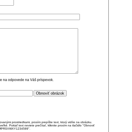
cie na odpovede na Váš príspevok.
anými prostriedkami, prosím prepíšte text, ktorý vidíte na obrázku.
é. Pokiaľ text neviete prečítať, kliknite prosím na tlačidlo "Obnoviť
DJKMPRSVWXY1234589".