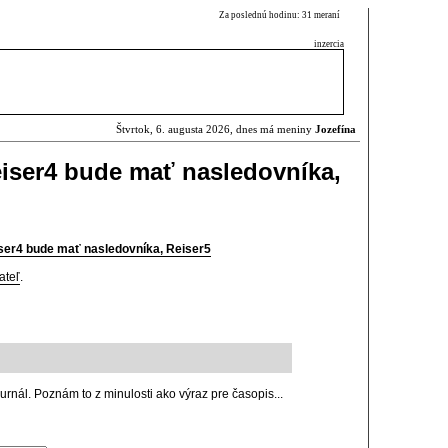
Za poslednú hodinu: 31 meraní
inzercia
Štvrtok, 6. augusta 2026, dnes má meniny
Jozefína
iser4 bude mať nasledovníka,
er4 bude mať nasledovníka, Reiser5
ateľ
.
nál. Poznám to z minulosti ako výraz pre časopis...