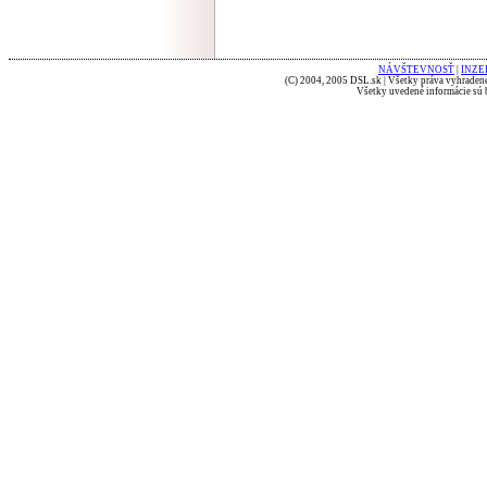
NÁVŠTEVNOSŤ
|
INZE
(C) 2004, 2005 DSL.sk | Všetky práva vyhradené
Všetky uvedené informácie sú b