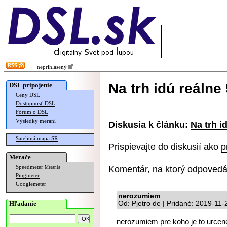
neprihlásený
Na trh idú reáln
DSL pripojenie
Ceny DSL
Dostupnosť DSL
Fórum o DSL
Výsledky meraní
Diskusia k článku:
Na trh i
Satelitná mapa SR
Prispievajte do diskusií ako
p
Merače
Komentár, na ktorý odpovedá
Speedmeter
Merania
Pingmeter
Googlemeter
nerozumiem
Hľadanie
Od: Pjetro de | Pridané: 2019-11-
nerozumiem pre koho je to urcene