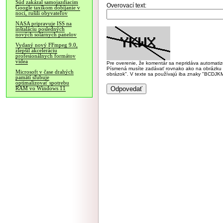
Súd zakázal samojazdiacim
Overovací text:
Google taxíkom dobíjanie v
noci, rušili obyvateľov
NASA pripravuje ISS na
inštaláciu posledných
nových solárnych panelov
Vydaný nový FFmpeg 9.0,
zlepšil akceleráciu
profesionálnych formátov
videa
Pre overenie, že komentár sa nepridáva automatizov
Písmená musíte zadávať rovnako ako na obrázku veľk
Microsoft v čase drahých
obrázok". V texte sa používajú iba znaky "BC
pamätí sľubuje
optimalizovať spotrebu
RAM vo Windows 11