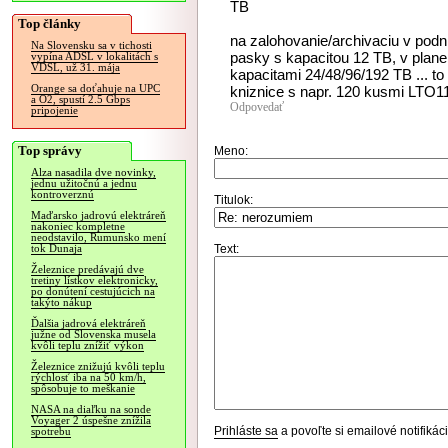
TB
Top články
na zalohovanie/archivaciu v po
Na Slovensku sa v tichosti
pasky s kapacitou 12 TB, v plane
vypína ADSL v lokalitách s
VDSL, už 31. mája
kapacitami 24/48/96/192 TB ... to
Orange sa doťahuje na UPC
kniznice s napr. 120 kusmi LTO1
a O2, spustí 2.5 Gbps
Odpovedať
pripojenie
Top správy
Meno:
Alza nasadila dve novinky,
jednu užitočnú a jednu
kontroverznú
Titulok:
Maďarsko jadrovú elektráreň
nakoniec kompletne
neodstavilo, Rumunsko mení
Text:
tok Dunaja
Železnice predávajú dve
tretiny lístkov elektronicky,
po donútení cestujúcich na
takýto nákup
Ďalšia jadrová elektráreň
južne od Slovenska musela
kvôli teplu znížiť výkon
Železnice znižujú kvôli teplu
rýchlosť iba na 50 km/h,
spôsobuje to meškanie
NASA na diaľku na sonde
Voyager 2 úspešne znížila
Prihláste sa
a povoľte si emailové notifiká
spotrebu