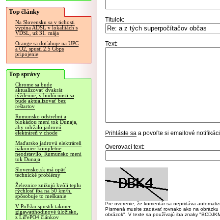
Top články
Titulok:
Na Slovensku sa v tichosti
vypína ADSL v lokalitách s
VDSL, už 31. mája
Text:
Orange sa doťahuje na UPC
a O2, spustí 2.5 Gbps
pripojenie
Top správy
Chrome sa bude
aktualizovať dvakrát
týždenne, v budúcnosti sa
bude aktualizovať bez
reštartov
Rumunsko odstrelmi a
blokádou mení tok Dunaja,
aby udržalo jadrovú
Prihláste sa
a povoľte si emailové notifiká
elektráreň v chode
Maďarsko jadrovú elektráreň
Overovací text:
nakoniec kompletne
neodstavilo, Rumunsko mení
tok Dunaja
Slovensko.sk má opäť
technické problémy
Železnice znižujú kvôli teplu
rýchlosť iba na 50 km/h,
spôsobuje to meškanie
Pre overenie, že komentár sa nepridáva automatizov
V Poľsku spustili takmer
Písmená musíte zadávať rovnako ako na obrázku veľk
gigawatthodinové úložisko,
obrázok". V texte sa používajú iba znaky "BC
z LiFePO4 článkov