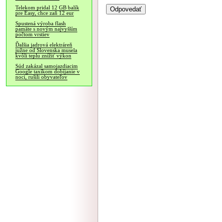
Telekom pridal 12 GB balík
pre Easy, chce zaň 12 eur
Spustená výroba flash
pamäte s novým najvyšším
počtom vrstiev
Ďalšia jadrová elektráreň
južne od Slovenska musela
kvôli teplu znížiť výkon
Súd zakázal samojazdiacim
Google taxíkom dobíjanie v
noci, rušili obyvateľov