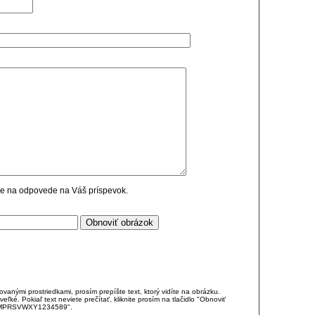
cie na odpovede na Váš príspevok.
anými prostriedkami, prosím prepíšte text, ktorý vidíte na obrázku.
é. Pokiaľ text neviete prečítať, kliknite prosím na tlačidlo "Obnoviť
DJKMPRSVWXY1234589".