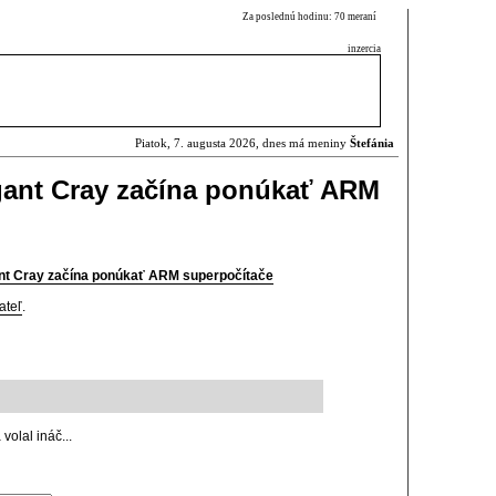
Za poslednú hodinu: 70 meraní
inzercia
Piatok, 7. augusta 2026, dnes má meniny
Štefánia
gant Cray začína ponúkať ARM
nt Cray začína ponúkať ARM superpočítače
ateľ
.
volal ináč...