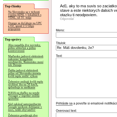
Ad1. aky to ma suvis so zaciatk
Top články
stave a este niektorych dalsich v
Na Slovensku sa v tichosti
otazku ti neodpoviem.
vypína ADSL v lokalitách s
VDSL, už 31. mája
Odpovedať
Orange sa doťahuje na UPC
a O2, spustí 2.5 Gbps
pripojenie
Meno:
Top správy
Titulok:
Alza nasadila dve novinky,
jednu užitočnú a jednu
kontroverznú
Text:
Maďarsko jadrovú elektráreň
nakoniec kompletne
neodstavilo, Rumunsko mení
tok Dunaja
Ďalšia jadrová elektráreň
južne od Slovenska musela
kvôli teplu znížiť výkon
Železnice znižujú kvôli teplu
rýchlosť iba na 50 km/h,
spôsobuje to meškanie
NASA na diaľku na sonde
Voyager 2 úspešne znížila
spotrebu
Prihláste sa
a povoľte si emailové notifiká
Súd zakázal samojazdiacim
Google taxíkom dobíjanie v
noci, rušili obyvateľov
Overovací text:
Železnice predávajú dve