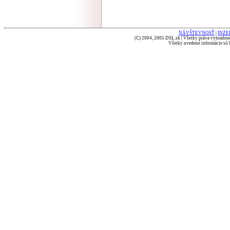
NÁVŠTEVNOSŤ
|
INZE
(C) 2004, 2005 DSL.sk | Všetky práva vyhradené
Všetky uvedené informácie sú b