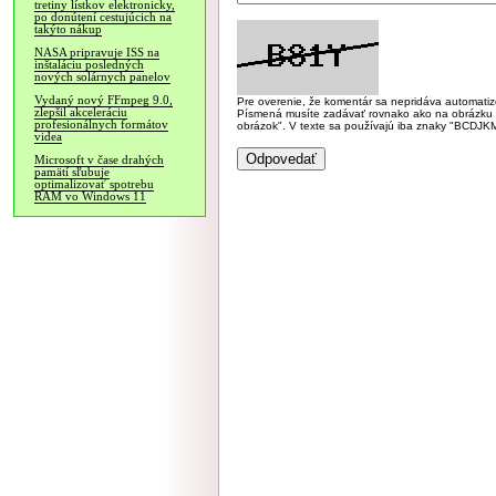
tretiny lístkov elektronicky,
po donútení cestujúcich na
takýto nákup
NASA pripravuje ISS na
inštaláciu posledných
nových solárnych panelov
Vydaný nový FFmpeg 9.0,
Pre overenie, že komentár sa nepridáva automatizov
zlepšil akceleráciu
Písmená musíte zadávať rovnako ako na obrázku veľk
profesionálnych formátov
obrázok". V texte sa používajú iba znaky "BC
videa
Microsoft v čase drahých
pamätí sľubuje
optimalizovať spotrebu
RAM vo Windows 11