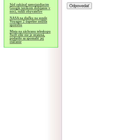
Súd zakázal samojazdiacim
Google taxíkom dobíjanie v
noci, rušili obyvateľov
NASA na diaľku na sonde
Voyager 2 úspešne znížila
spotrebu
Misia na záchranu teleskopu
Swift ešte nie je stratená,
podarilo sa spomaliť jej
otáčanie