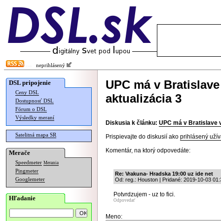
neprihlásený
UPC má v Bratislave 
DSL pripojenie
Ceny DSL
aktualizácia 3
Dostupnosť DSL
Fórum o DSL
Výsledky meraní
Diskusia k článku:
UPC má v Bratislave v
Satelitná mapa SR
Prispievajte do diskusií ako
prihlásený užív
Komentár, na ktorý odpovedáte:
Merače
Speedmeter
Merania
Pingmeter
Re: Vrakuna- Hradska 19:00 uz ide net
Googlemeter
Od: reg.: Houston | Pridané: 2019-10-03 01:
Potvrdzujem - uz to fici.
Hľadanie
Odpovedať
Meno: