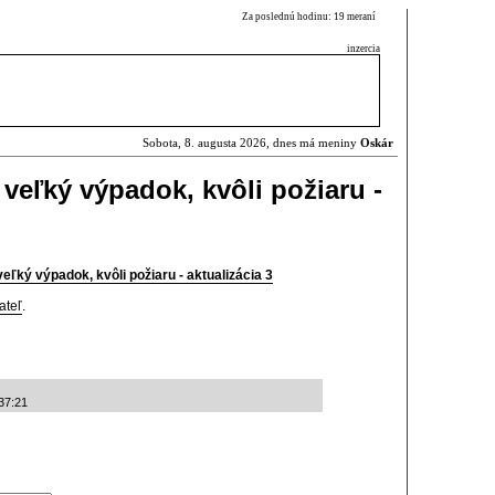
Za poslednú hodinu: 19 meraní
inzercia
Sobota, 8. augusta 2026, dnes má meniny
Oskár
veľký výpadok, kvôli požiaru -
eľký výpadok, kvôli požiaru - aktualizácia 3
ateľ
.
37:21