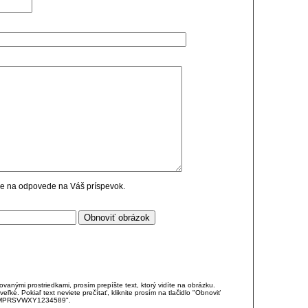
cie na odpovede na Váš príspevok.
anými prostriedkami, prosím prepíšte text, ktorý vidíte na obrázku.
é. Pokiaľ text neviete prečítať, kliknite prosím na tlačidlo "Obnoviť
DJKMPRSVWXY1234589".