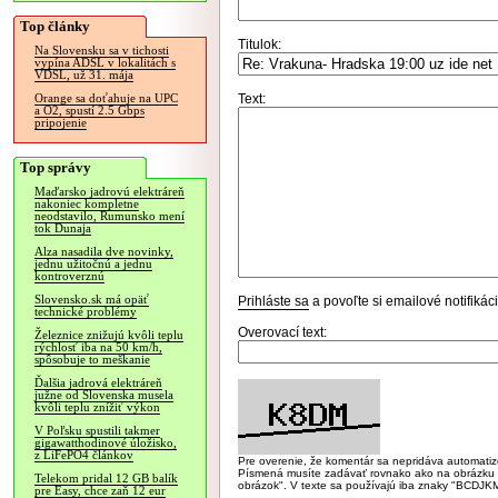
Top články
Titulok:
Na Slovensku sa v tichosti
vypína ADSL v lokalitách s
VDSL, už 31. mája
Text:
Orange sa doťahuje na UPC
a O2, spustí 2.5 Gbps
pripojenie
Top správy
Maďarsko jadrovú elektráreň
nakoniec kompletne
neodstavilo, Rumunsko mení
tok Dunaja
Alza nasadila dve novinky,
jednu užitočnú a jednu
kontroverznú
Slovensko.sk má opäť
Prihláste sa
a povoľte si emailové notifiká
technické problémy
Overovací text:
Železnice znižujú kvôli teplu
rýchlosť iba na 50 km/h,
spôsobuje to meškanie
Ďalšia jadrová elektráreň
južne od Slovenska musela
kvôli teplu znížiť výkon
V Poľsku spustili takmer
gigawatthodinové úložisko,
z LiFePO4 článkov
Pre overenie, že komentár sa nepridáva automatizov
Písmená musíte zadávať rovnako ako na obrázku veľk
Telekom pridal 12 GB balík
obrázok". V texte sa používajú iba znaky "BC
pre Easy, chce zaň 12 eur