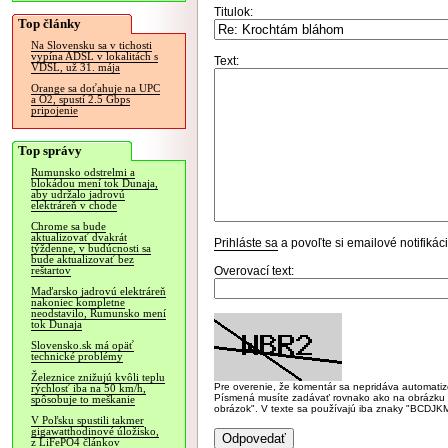
Titulok:
Top články
Na Slovensku sa v tichosti
vypína ADSL v lokalitách s
Text:
VDSL, už 31. mája
Orange sa doťahuje na UPC
a O2, spustí 2.5 Gbps
pripojenie
Top správy
Rumunsko odstrelmi a
blokádou mení tok Dunaja,
aby udržalo jadrovú
elektráreň v chode
Chrome sa bude
aktualizovať dvakrát
Prihláste sa
a povoľte si emailové notifiká
týždenne, v budúcnosti sa
bude aktualizovať bez
Overovací text:
reštartov
Maďarsko jadrovú elektráreň
nakoniec kompletne
neodstavilo, Rumunsko mení
tok Dunaja
Slovensko.sk má opäť
technické problémy
Železnice znižujú kvôli teplu
Pre overenie, že komentár sa nepridáva automatizov
rýchlosť iba na 50 km/h,
Písmená musíte zadávať rovnako ako na obrázku veľk
spôsobuje to meškanie
obrázok". V texte sa používajú iba znaky "BC
V Poľsku spustili takmer
gigawatthodinové úložisko,
z LiFePO4 článkov