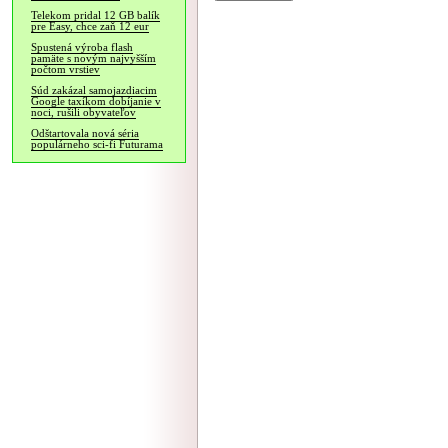
Telekom pridal 12 GB balík
pre Easy, chce zaň 12 eur
Spustená výroba flash
pamäte s novým najvyšším
počtom vrstiev
Súd zakázal samojazdiacim
Google taxíkom dobíjanie v
noci, rušili obyvateľov
Odštartovala nová séria
populárneho sci-fi Futurama