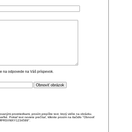
cie na odpovede na Váš príspevok.
anými prostriedkami, prosím prepíšte text, ktorý vidíte na obrázku.
é. Pokiaľ text neviete prečítať, kliknite prosím na tlačidlo "Obnoviť
DJKMPRSVWXY1234589".