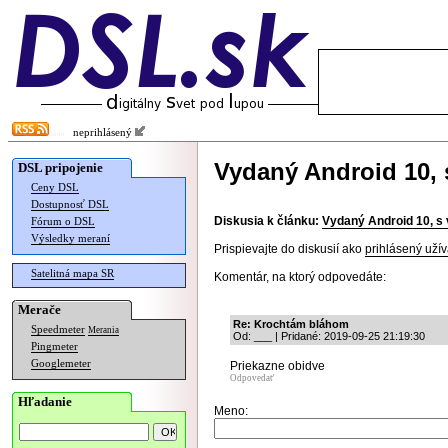
neprihlásený
Vydaný Android 10, 
DSL pripojenie
Ceny DSL
Dostupnosť DSL
Diskusia k článku:
Vydaný Android 10, s
Fórum o DSL
Výsledky meraní
Prispievajte do diskusií ako
prihlásený užív
Satelitná mapa SR
Komentár, na ktorý odpovedáte:
Merače
Re: Krochtám bláhom
Speedmeter
Merania
Od: ___ | Pridané: 2019-09-25 21:19:30
Pingmeter
Googlemeter
Priekazne obidve
Odpovedať
Hľadanie
Meno: