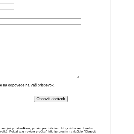
cie na odpovede na Váš príspevok.
anými prostriedkami, prosím prepíšte text, ktorý vidíte na obrázku.
é. Pokiaľ text neviete prečítať, kliknite prosím na tlačidlo "Obnoviť