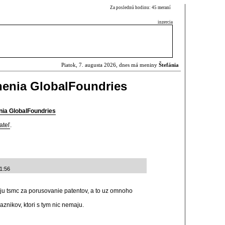
Za poslednú hodinu: 45 meraní
inzercia
Piatok, 7. augusta 2026, dnes má meniny
Štefánia
enia GlobalFoundries
ia GlobalFoundries
ateľ
.
1:56
aluju tsmc za porusovanie patentov, a to uz omnoho
aznikov, ktori s tym nic nemaju.