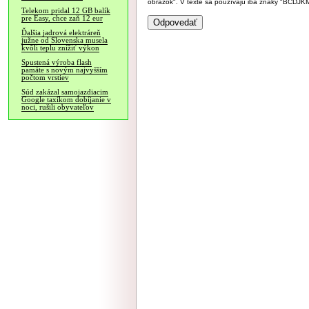
obrázok". V texte sa používajú iba znaky "BC
Telekom pridal 12 GB balík
pre Easy, chce zaň 12 eur
Ďalšia jadrová elektráreň
južne od Slovenska musela
kvôli teplu znížiť výkon
Spustená výroba flash
pamäte s novým najvyšším
počtom vrstiev
Súd zakázal samojazdiacim
Google taxíkom dobíjanie v
noci, rušili obyvateľov