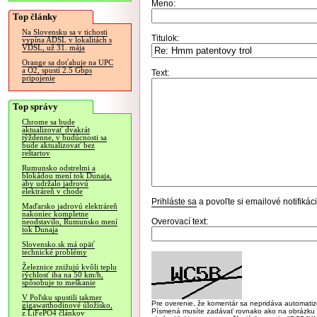
Meno:
Top články
Na Slovensku sa v tichosti
Titulok:
vypína ADSL v lokalitách s
VDSL, už 31. mája
Orange sa doťahuje na UPC
a O2, spustí 2.5 Gbps
Text:
pripojenie
Top správy
Chrome sa bude
aktualizovať dvakrát
týždenne, v budúcnosti sa
bude aktualizovať bez
reštartov
Rumunsko odstrelmi a
blokádou mení tok Dunaja,
aby udržalo jadrovú
elektráreň v chode
Prihláste sa
a povoľte si emailové notifiká
Maďarsko jadrovú elektráreň
nakoniec kompletne
Overovací text:
neodstavilo, Rumunsko mení
tok Dunaja
Slovensko.sk má opäť
technické problémy
Železnice znižujú kvôli teplu
rýchlosť iba na 50 km/h,
spôsobuje to meškanie
V Poľsku spustili takmer
Pre overenie, že komentár sa nepridáva automatizov
gigawatthodinové úložisko,
Písmená musíte zadávať rovnako ako na obrázku veľk
z LiFePO4 článkov