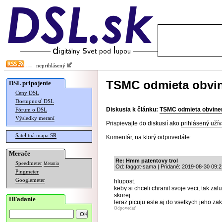
neprihlásený
TSMC odmieta obvin
DSL pripojenie
Ceny DSL
Dostupnosť DSL
Diskusia k článku:
TSMC odmieta obvinen
Fórum o DSL
Výsledky meraní
Prispievajte do diskusií ako
prihlásený užív
Satelitná mapa SR
Komentár, na ktorý odpovedáte:
Merače
Re: Hmm patentovy trol
Speedmeter
Merania
Od: faggot-sama | Pridané: 2019-08-30 09:2
Pingmeter
Googlemeter
hlupost.
keby si chceli chranit svoje veci, tak z
skorej.
Hľadanie
teraz picuju este aj do vsetkych jeho zak
Odpovedať