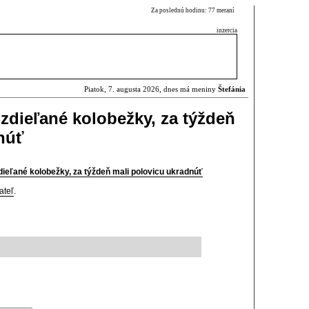
Za poslednú hodinu: 77 meraní
inzercia
Piatok, 7. augusta 2026, dnes má meniny
Štefánia
i zdieľané kolobežky, za týždeň
núť
zdieľané kolobežky, za týždeň mali polovicu ukradnúť
ateľ
.