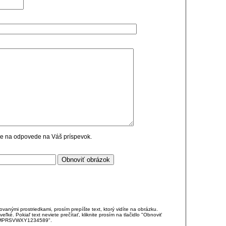
cie na odpovede na Váš príspevok.
anými prostriedkami, prosím prepíšte text, ktorý vidíte na obrázku.
é. Pokiaľ text neviete prečítať, kliknite prosím na tlačidlo "Obnoviť
DJKMPRSVWXY1234589".