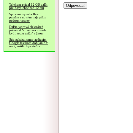
Telekom pridal 12 GB balík
pre Easy, chce zaň 12 eur
Spustená výroba flash
pamäte s novým najvyšším
počtom vrstiev
Ďalšia jadrová elektráreň
južne od Slovenska musela
kvôli teplu znížiť výkon
Súd zakázal samojazdiacim
Google taxíkom dobíjanie v
noci, rušili obyvateľov