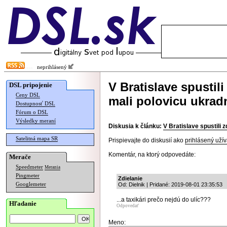
neprihlásený
V Bratislave spustil
DSL pripojenie
Ceny DSL
mali polovicu ukrad
Dostupnosť DSL
Fórum o DSL
Výsledky meraní
Diskusia k článku:
V Bratislave spustili 
Satelitná mapa SR
Prispievajte do diskusií ako
prihlásený užív
Komentár, na ktorý odpovedáte:
Merače
Speedmeter
Merania
Pingmeter
Zdielanie
Googlemeter
Od: Dielnik | Pridané: 2019-08-01 23:35:53
...a taxikári prečo nejdú do ulíc???
Hľadanie
Odpovedať
Meno: