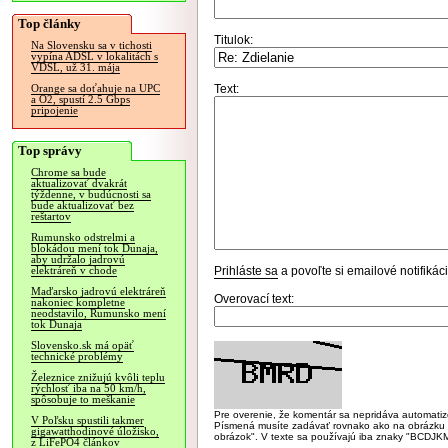
Top články
Titulok:
Na Slovensku sa v tichosti
vypína ADSL v lokalitách s
VDSL, už 31. mája
Text:
Orange sa doťahuje na UPC
a O2, spustí 2.5 Gbps
pripojenie
Top správy
Chrome sa bude
aktualizovať dvakrát
týždenne, v budúcnosti sa
bude aktualizovať bez
reštartov
Rumunsko odstrelmi a
blokádou mení tok Dunaja,
aby udržalo jadrovú
Prihláste sa
a povoľte si emailové notifiká
elektráreň v chode
Maďarsko jadrovú elektráreň
Overovací text:
nakoniec kompletne
neodstavilo, Rumunsko mení
tok Dunaja
Slovensko.sk má opäť
technické problémy
Železnice znižujú kvôli teplu
rýchlosť iba na 50 km/h,
spôsobuje to meškanie
Pre overenie, že komentár sa nepridáva automatizov
V Poľsku spustili takmer
Písmená musíte zadávať rovnako ako na obrázku veľk
gigawatthodinové úložisko,
obrázok". V texte sa používajú iba znaky "BC
z LiFePO4 článkov