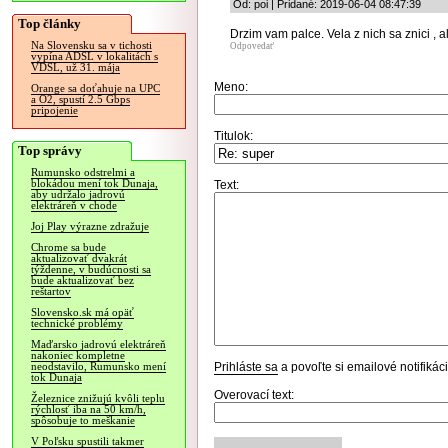
Od: poi | Pridané: 2019-06-04 08:47:39
Top články
Drzim vam palce. Vela z nich sa znici , al
Na Slovensku sa v tichosti
Odpovedať
vypína ADSL v lokalitách s
VDSL, už 31. mája
Meno:
Orange sa doťahuje na UPC
a O2, spustí 2.5 Gbps
pripojenie
Titulok:
Top správy
Rumunsko odstrelmi a
blokádou mení tok Dunaja,
Text:
aby udržalo jadrovú
elektráreň v chode
Joj Play výrazne zdražuje
Chrome sa bude
aktualizovať dvakrát
týždenne, v budúcnosti sa
bude aktualizovať bez
reštartov
Slovensko.sk má opäť
technické problémy
Maďarsko jadrovú elektráreň
nakoniec kompletne
Prihláste sa
a povoľte si emailové notifiká
neodstavilo, Rumunsko mení
tok Dunaja
Overovací text:
Železnice znižujú kvôli teplu
rýchlosť iba na 50 km/h,
spôsobuje to meškanie
V Poľsku spustili takmer