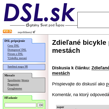
neprihlásený
Zdieľané bicykle
DSL pripojenie
Ceny DSL
mestách
Dostupnosť DSL
Fórum o DSL
Výsledky meraní
Satelitná mapa SR
Diskusia k článku:
Zdieľané
mestách
Merače
Speedmeter
Merania
Prispievajte do diskusií ako
p
Pingmeter
Googlemeter
Komentár, na ktorý odpovedá
Hľadanie
super