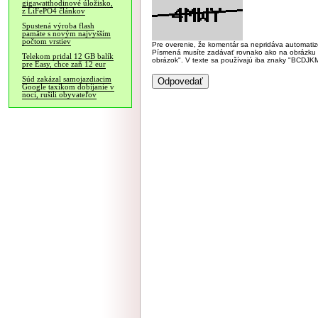
gigawatthodinové úložisko,
z LiFePO4 článkov
Spustená výroba flash
pamäte s novým najvyšším
počtom vrstiev
Pre overenie, že komentár sa nepridáva automatizov
Písmená musíte zadávať rovnako ako na obrázku veľk
Telekom pridal 12 GB balík
obrázok". V texte sa používajú iba znaky "BC
pre Easy, chce zaň 12 eur
Súd zakázal samojazdiacim
Google taxíkom dobíjanie v
noci, rušili obyvateľov