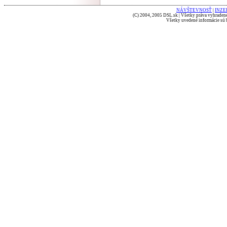
NÁVŠTEVNOSŤ
|
INZE
(C) 2004, 2005 DSL.sk | Všetky práva vyhradené
Všetky uvedené informácie sú b