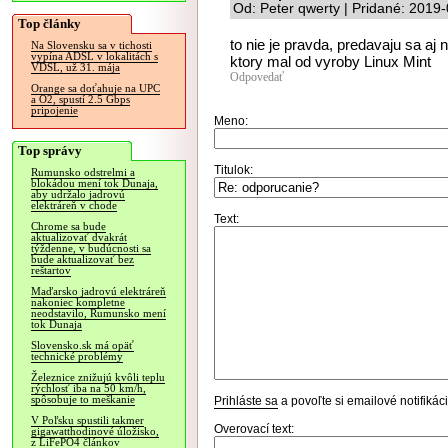
Od: Peter qwerty | Pridané: 2019
Top články
to nie je pravda, predavaju sa aj
Na Slovensku sa v tichosti
vypína ADSL v lokalitách s
ktory mal od vyroby Linux Mint
VDSL, už 31. mája
Odpovedať
Orange sa doťahuje na UPC
a O2, spustí 2.5 Gbps
pripojenie
Meno:
Top správy
Titulok:
Rumunsko odstrelmi a
blokádou mení tok Dunaja,
aby udržalo jadrovú
elektráreň v chode
Text:
Chrome sa bude
aktualizovať dvakrát
týždenne, v budúcnosti sa
bude aktualizovať bez
reštartov
Maďarsko jadrovú elektráreň
nakoniec kompletne
neodstavilo, Rumunsko mení
tok Dunaja
Slovensko.sk má opäť
technické problémy
Železnice znižujú kvôli teplu
rýchlosť iba na 50 km/h,
spôsobuje to meškanie
Prihláste sa
a povoľte si emailové notifiká
V Poľsku spustili takmer
Overovací text:
gigawatthodinové úložisko,
z LiFePO4 článkov