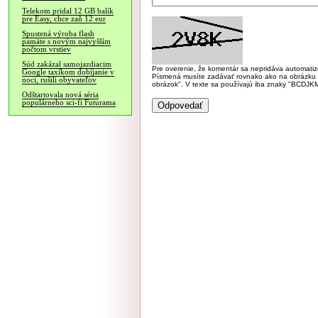
Telekom pridal 12 GB balík
pre Easy, chce zaň 12 eur
Spustená výroba flash
pamäte s novým najvyšším
počtom vrstiev
Súd zakázal samojazdiacim
Pre overenie, že komentár sa nepridáva automatizov
Google taxíkom dobíjanie v
Písmená musíte zadávať rovnako ako na obrázku veľk
noci, rušili obyvateľov
obrázok". V texte sa používajú iba znaky "BC
Odštartovala nová séria
populárneho sci-fi Futurama