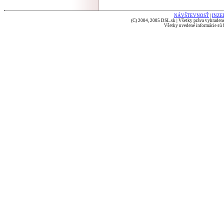
NÁVŠTEVNOSŤ
|
INZE
(C) 2004, 2005 DSL.sk | Všetky práva vyhradené
Všetky uvedené informácie sú b