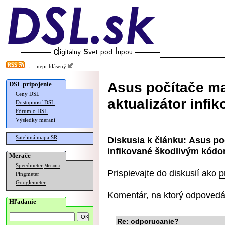
neprihlásený
Asus počítače mal
DSL pripojenie
Ceny DSL
aktualizátor inf
Dostupnosť DSL
Fórum o DSL
Výsledky meraní
Satelitná mapa SR
Diskusia k článku:
Asus poč
infikované škodlivým kód
Merače
Speedmeter
Merania
Prispievajte do diskusií ako
p
Pingmeter
Googlemeter
Komentár, na ktorý odpovedá
Hľadanie
Re: odporucanie?