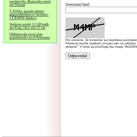
neodstavilo, Rumunsko mení
Overovací text:
tok Dunaja
V Poľsku spustili takmer
gigawatthodinové úložisko,
z LiFePO4 článkov
Telekom pridal 12 GB balík
pre Easy, chce zaň 12 eur
Odštartovala nová séria
populárneho sci-fi Futurama
Pre overenie, že komentár sa nepridáva automatizov
Písmená musíte zadávať rovnako ako na obrázku veľk
obrázok". V texte sa používajú iba znaky "BC