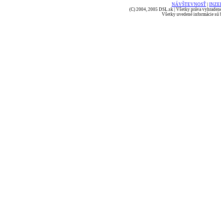
NÁVŠTEVNOSŤ
|
INZE
(C) 2004, 2005 DSL.sk | Všetky práva vyhradené
Všetky uvedené informácie sú b