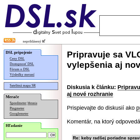
neprihlásený
Pripravuje sa VLC
DSL pripojenie
Ceny DSL
vylepšenia aj no
Dostupnosť DSL
Fórum o DSL
Výsledky meraní
Satelitná mapa SR
Diskusia k článku:
Pripravu
aj nové rozhranie
Merače
Speedmeter
Merania
Prispievajte do diskusií ako
p
Pingmeter
Googlemeter
Komentár, na ktorý odpovedá
Hľadanie
Re: keby radšej poriadne spravil