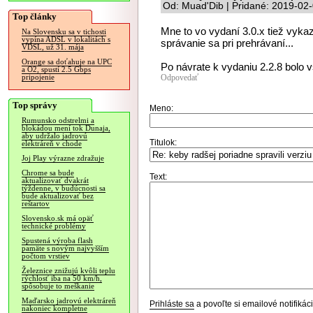
Od: Muad'Dib | Pridané: 2019-02
Top články
Mne to vo vydaní 3.0.x tiež vyk
Na Slovensku sa v tichosti
vypína ADSL v lokalitách s
správanie sa pri prehrávaní...
VDSL, už 31. mája
Orange sa doťahuje na UPC
Po návrate k vydaniu 2.2.8 bolo v
a O2, spustí 2.5 Gbps
Odpovedať
pripojenie
Top správy
Meno:
Rumunsko odstrelmi a
blokádou mení tok Dunaja,
aby udržalo jadrovú
Titulok:
elektráreň v chode
Joj Play výrazne zdražuje
Chrome sa bude
Text:
aktualizovať dvakrát
týždenne, v budúcnosti sa
bude aktualizovať bez
reštartov
Slovensko.sk má opäť
technické problémy
Spustená výroba flash
pamäte s novým najvyšším
počtom vrstiev
Železnice znižujú kvôli teplu
rýchlosť iba na 50 km/h,
spôsobuje to meškanie
Maďarsko jadrovú elektráreň
Prihláste sa
a povoľte si emailové notifiká
nakoniec kompletne