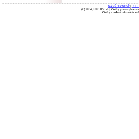
NÁVŠTEVNOSŤ
|
INZE
(C) 2004, 2005 DSL.sk | Všetky práva vyhradené
Všetky uvedené informácie sú b