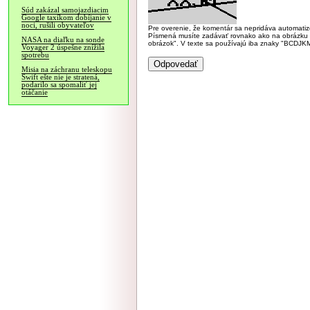
Súd zakázal samojazdiacim
Google taxíkom dobíjanie v
noci, rušili obyvateľov
Pre overenie, že komentár sa nepridáva automatizov
Písmená musíte zadávať rovnako ako na obrázku veľk
NASA na diaľku na sonde
obrázok". V texte sa používajú iba znaky "BC
Voyager 2 úspešne znížila
spotrebu
Misia na záchranu teleskopu
Swift ešte nie je stratená,
podarilo sa spomaliť jej
otáčanie