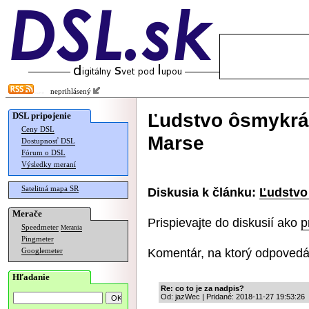
neprihlásený
Ľudstvo ôsmykrát
DSL pripojenie
Ceny DSL
Marse
Dostupnosť DSL
Fórum o DSL
Výsledky meraní
Satelitná mapa SR
Diskusia k článku:
Ľudstvo
Merače
Prispievajte do diskusií ako
p
Speedmeter
Merania
Pingmeter
Komentár, na ktorý odpovedá
Googlemeter
Hľadanie
Re: co to je za nadpis?
Od: jazWec | Pridané: 2018-11-27 19:53:26