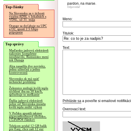
pardon, na marse.
Top články
Odpovedať
Na Slovensku sa v tichosti
vypína ADSL v lokalitách s
Meno:
VDSL, už 31. mája
Orange sa doťahuje na UPC
a O2, spustí 2.5 Gbps
pripojenie
Titulok:
Top správy
Text:
Maďarsko jadrovú elektráreň
nakoniec kompletne
neodstavilo, Rumunsko mení
tok Dunaja
Alza nasadila dve novinky,
jednu užitočnú a jednu
kontroverznú
Slovensko.sk má opäť
technické problémy
Železnice znižujú kvôli teplu
rýchlosť iba na 50 km/h,
spôsobuje to meškanie
Prihláste sa
a povoľte si emailové notifiká
Ďalšia jadrová elektráreň
južne od Slovenska musela
kvôli teplu znížiť výkon
Overovací text:
V Poľsku spustili takmer
gigawatthodinové úložisko,
z LiFePO4 článkov
Telekom pridal 12 GB balík
pre Easy, chce zaň 12 eur