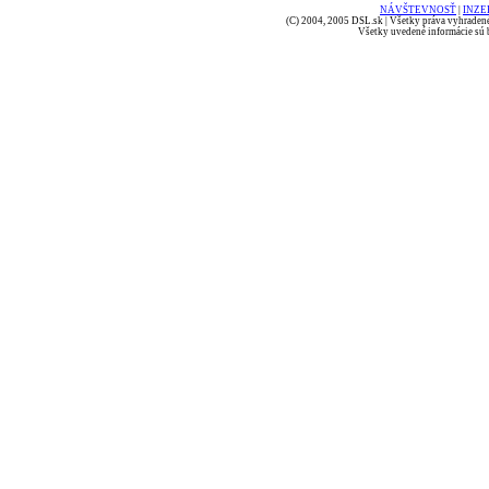
NÁVŠTEVNOSŤ
|
INZE
(C) 2004, 2005 DSL.sk | Všetky práva vyhradené
Všetky uvedené informácie sú b