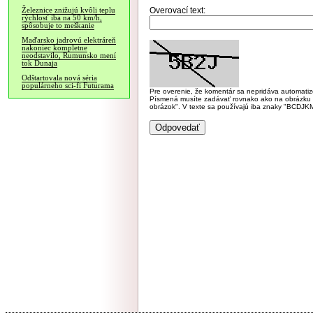
Overovací text:
Železnice znižujú kvôli teplu
rýchlosť iba na 50 km/h,
spôsobuje to meškanie
Maďarsko jadrovú elektráreň
nakoniec kompletne
neodstavilo, Rumunsko mení
tok Dunaja
Odštartovala nová séria
populárneho sci-fi Futurama
Pre overenie, že komentár sa nepridáva automatizov
Písmená musíte zadávať rovnako ako na obrázku veľk
obrázok". V texte sa používajú iba znaky "BC