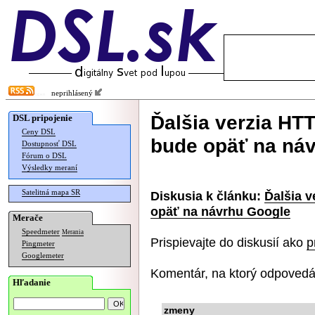
neprihlásený
Ďalšia verzia HT
DSL pripojenie
Ceny DSL
bude opäť na ná
Dostupnosť DSL
Fórum o DSL
Výsledky meraní
Satelitná mapa SR
Diskusia k článku:
Ďalšia 
opäť na návrhu Google
Merače
Speedmeter
Merania
Prispievajte do diskusií ako
p
Pingmeter
Googlemeter
Komentár, na ktorý odpovedá
Hľadanie
zmeny