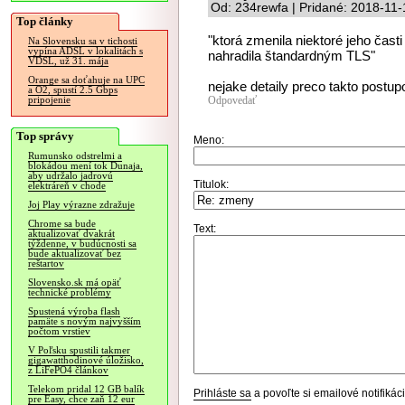
Od: 234rewfa | Pridané: 2018-11-
Top články
"ktorá zmenila niektoré jeho časti
Na Slovensku sa v tichosti
vypína ADSL v lokalitách s
nahradila štandardným TLS"
VDSL, už 31. mája
Orange sa doťahuje na UPC
nejake detaily preco takto postup
a O2, spustí 2.5 Gbps
Odpovedať
pripojenie
Top správy
Meno:
Rumunsko odstrelmi a
blokádou mení tok Dunaja,
aby udržalo jadrovú
Titulok:
elektráreň v chode
Joj Play výrazne zdražuje
Chrome sa bude
Text:
aktualizovať dvakrát
týždenne, v budúcnosti sa
bude aktualizovať bez
reštartov
Slovensko.sk má opäť
technické problémy
Spustená výroba flash
pamäte s novým najvyšším
počtom vrstiev
V Poľsku spustili takmer
gigawatthodinové úložisko,
z LiFePO4 článkov
Telekom pridal 12 GB balík
Prihláste sa
a povoľte si emailové notifiká
pre Easy, chce zaň 12 eur