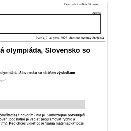
Za poslednú hodinu: 57 meraní
inzercia
Piatok, 7. augusta 2026, dnes má meniny
Štefánia
ká olympiáda, Slovensko so
á olympiáda, Slovensko so slabším výsledkom
ateľ
.
celoštátne) ti hovorím - nie je. Samozrejme potrebuješ
úroveň, podstatné je vedieť programovať rýchlo a
my). Keď chceš vidieť čo je "sama matematika" pozri