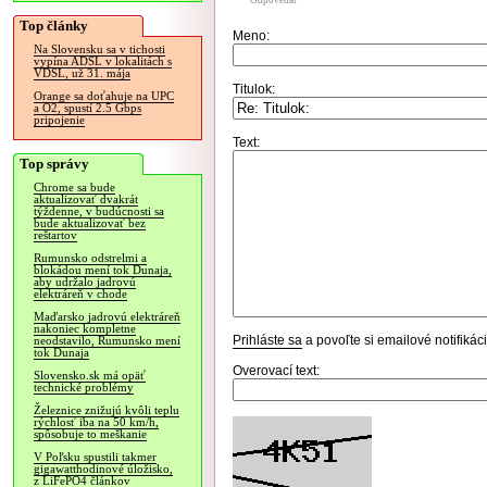
Odpovedať
Top články
Meno:
Na Slovensku sa v tichosti
vypína ADSL v lokalitách s
VDSL, už 31. mája
Titulok:
Orange sa doťahuje na UPC
a O2, spustí 2.5 Gbps
pripojenie
Text:
Top správy
Chrome sa bude
aktualizovať dvakrát
týždenne, v budúcnosti sa
bude aktualizovať bez
reštartov
Rumunsko odstrelmi a
blokádou mení tok Dunaja,
aby udržalo jadrovú
elektráreň v chode
Maďarsko jadrovú elektráreň
nakoniec kompletne
Prihláste sa
a povoľte si emailové notifiká
neodstavilo, Rumunsko mení
tok Dunaja
Overovací text:
Slovensko.sk má opäť
technické problémy
Železnice znižujú kvôli teplu
rýchlosť iba na 50 km/h,
spôsobuje to meškanie
V Poľsku spustili takmer
gigawatthodinové úložisko,
z LiFePO4 článkov