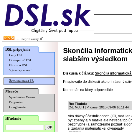
neprihlásený
Skončila informatic
DSL pripojenie
Ceny DSL
slabším výsledkom
Dostupnosť DSL
Fórum o DSL
Výsledky meraní
Diskusia k článku:
Skončila informatick
Satelitná mapa SR
Prispievajte do diskusií ako
prihlásený užív
Komentár, na ktorý odpovedáte:
Merače
Speedmeter
Merania
Pingmeter
Re: Titulok:
Googlemeter
Od: McUH | Pridané: 2018-09-06 10:11:44
Ako dávny účastník oboch (IOI, mat. len 
Hľadanie
byť zbehlý aj v matike ale netreba top 
bezchybne (a samozrejme poznať algorit
si zadania matematickej olympiády.