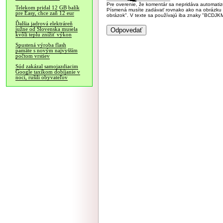
Pre overenie, že komentár sa nepridáva automatizov
Telekom pridal 12 GB balík
Písmená musíte zadávať rovnako ako na obrázku veľk
pre Easy, chce zaň 12 eur
obrázok". V texte sa používajú iba znaky "BC
Ďalšia jadrová elektráreň
južne od Slovenska musela
kvôli teplu znížiť výkon
Spustená výroba flash
pamäte s novým najvyšším
počtom vrstiev
Súd zakázal samojazdiacim
Google taxíkom dobíjanie v
noci, rušili obyvateľov