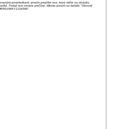
anými prostriedkami, prosím prepíšte text, ktorý vidíte na obrázku.
é. Pokiaľ text neviete prečítať, kliknite prosím na tlačidlo "Obnoviť
DJKMPRSVWXY1234589".