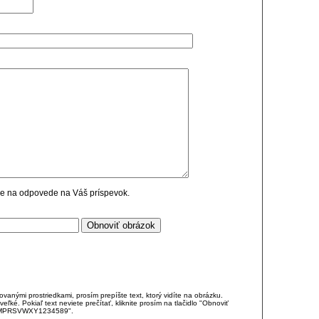
cie na odpovede na Váš príspevok.
anými prostriedkami, prosím prepíšte text, ktorý vidíte na obrázku.
é. Pokiaľ text neviete prečítať, kliknite prosím na tlačidlo "Obnoviť
DJKMPRSVWXY1234589".