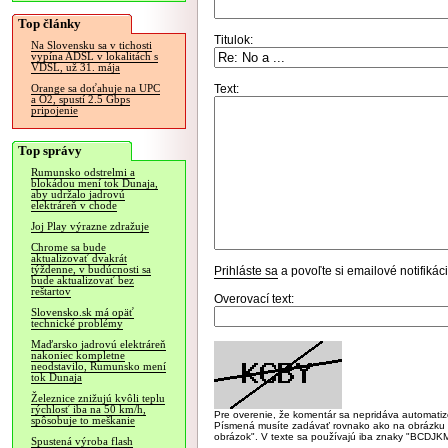
Top články
Titulok:
Na Slovensku sa v tichosti
vypína ADSL v lokalitách s
VDSL, už 31. mája
Text:
Orange sa doťahuje na UPC
a O2, spustí 2.5 Gbps
pripojenie
Top správy
Rumunsko odstrelmi a
blokádou mení tok Dunaja,
aby udržalo jadrovú
elektráreň v chode
Joj Play výrazne zdražuje
Chrome sa bude
aktualizovať dvakrát
týždenne, v budúcnosti sa
Prihláste sa
a povoľte si emailové notifiká
bude aktualizovať bez
reštartov
Overovací text:
Slovensko.sk má opäť
technické problémy
Maďarsko jadrovú elektráreň
nakoniec kompletne
neodstavilo, Rumunsko mení
tok Dunaja
Železnice znižujú kvôli teplu
rýchlosť iba na 50 km/h,
Pre overenie, že komentár sa nepridáva automatizov
spôsobuje to meškanie
Písmená musíte zadávať rovnako ako na obrázku veľk
obrázok". V texte sa používajú iba znaky "BC
Spustená výroba flash