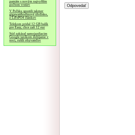
pamäte s novým najvyšším
počtom vrstiev
V Poľsku spustili takmer
gigawatthodinové úložisko,
z LiFePO4 článkov
Telekom pridal 12 GB balík
pre Easy, chce zaň 12 eur
Súd zakázal samojazdiacim
Google taxíkom dobíjanie v
noci, rušili obyvateľov