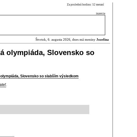
Za poslednú hodinu: 52 meraní
inzercia
Štvrtok, 6. augusta 2026, dnes má meniny
Jozefína
ká olympiáda, Slovensko so
á olympiáda, Slovensko so slabším výsledkom
ateľ
.