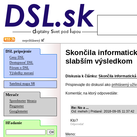
neprihlásený
Skončila informatic
DSL pripojenie
Ceny DSL
slabším výsledkom
Dostupnosť DSL
Fórum o DSL
Výsledky meraní
Diskusia k článku:
Skončila informatick
Satelitná mapa SR
Prispievajte do diskusií ako
prihlásený užív
Komentár, na ktorý odpovedáte:
Merače
Speedmeter
Merania
Pingmeter
Re: No a ...
Googlemeter
Od: meheh | Pridané: 2018-09-05 11:37:42
Kto?
Hľadanie
Odpovedať
Meno: