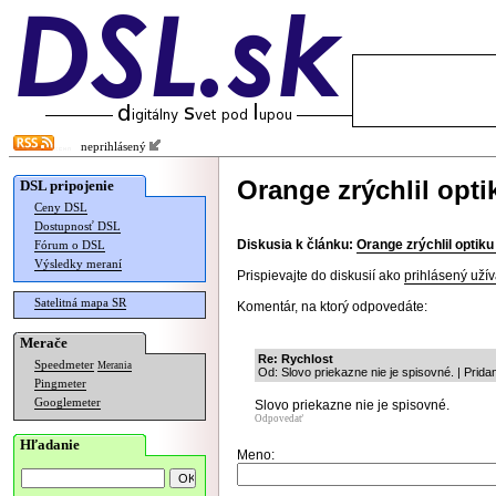
neprihlásený
Orange zrýchlil opt
DSL pripojenie
Ceny DSL
Dostupnosť DSL
Diskusia k článku:
Orange zrýchlil optik
Fórum o DSL
Výsledky meraní
Prispievajte do diskusií ako
prihlásený užív
Satelitná mapa SR
Komentár, na ktorý odpovedáte:
Merače
Re: Rychlost
Speedmeter
Merania
Od: Slovo priekazne nie je spisovné. | Prid
Pingmeter
Googlemeter
Slovo priekazne nie je spisovné.
Odpovedať
Hľadanie
Meno: