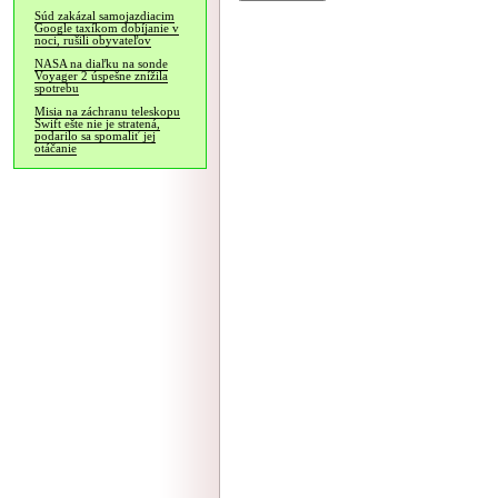
Súd zakázal samojazdiacim
Google taxíkom dobíjanie v
noci, rušili obyvateľov
NASA na diaľku na sonde
Voyager 2 úspešne znížila
spotrebu
Misia na záchranu teleskopu
Swift ešte nie je stratená,
podarilo sa spomaliť jej
otáčanie