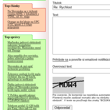
Titulok:
Top články
Na Slovensku sa v tichosti
vypína ADSL v lokalitách s
Text:
VDSL, už 31. mája
Orange sa doťahuje na UPC
a O2, spustí 2.5 Gbps
pripojenie
Top správy
Maďarsko jadrovú elektráreň
nakoniec kompletne
neodstavilo, Rumunsko mení
tok Dunaja
Alza nasadila dve novinky,
jednu užitočnú a jednu
Prihláste sa
a povoľte si emailové notifiká
kontroverznú
Slovensko.sk má opäť
Overovací text:
technické problémy
Železnice znižujú kvôli teplu
rýchlosť iba na 50 km/h,
spôsobuje to meškanie
Ďalšia jadrová elektráreň
južne od Slovenska musela
kvôli teplu znížiť výkon
Pre overenie, že komentár sa nepridáva automatizov
V Poľsku spustili takmer
Písmená musíte zadávať rovnako ako na obrázku veľk
gigawatthodinové úložisko,
obrázok". V texte sa používajú iba znaky "BC
z LiFePO4 článkov
Telekom pridal 12 GB balík
pre Easy, chce zaň 12 eur