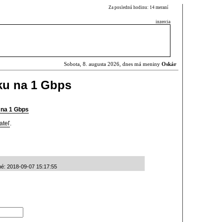
Za poslednú hodinu: 14 meraní
inzercia
Sobota, 8. augusta 2026, dnes má meniny
Oskár
iku na 1 Gbps
u na 1 Gbps
ateľ
.
ané: 2018-09-07 15:17:55