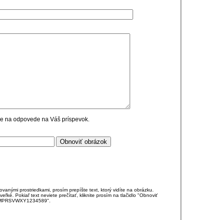
cie na odpovede na Váš príspevok.
anými prostriedkami, prosím prepíšte text, ktorý vidíte na obrázku.
é. Pokiaľ text neviete prečítať, kliknite prosím na tlačidlo "Obnoviť
DJKMPRSVWXY1234589".