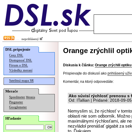
neprihlásený
Orange zrýchlil opt
DSL pripojenie
Ceny DSL
Dostupnosť DSL
Diskusia k článku:
Orange zrýchlil optik
Fórum o DSL
Výsledky meraní
Prispievajte do diskusií ako
prihlásený užív
Satelitná mapa SR
Komentár, na ktorý odpovedáte:
Merače
Ako súvisí rýchlosť prenosu s 
Speedmeter
Merania
Od: ITallian | Pridané: 2018-09-0
Pingmeter
Googlemeter
Nemyslím si, že rýchlosť v tomto 
oblasti nie som odborník. Možno 
Hľadanie
maximálnymi rýchlosťami, ale ne
nezvládol prenášať gigabit za sek
to. Ďakujem.