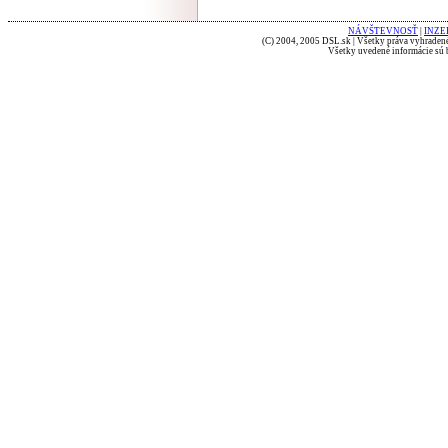
NÁVŠTEVNOSŤ
|
INZE
(C) 2004, 2005 DSL.sk | Všetky práva vyhradené
Všetky uvedené informácie sú b