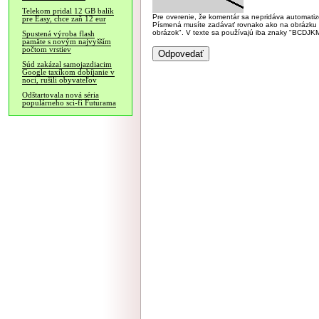
Telekom pridal 12 GB balík
Pre overenie, že komentár sa nepridáva automatizov
pre Easy, chce zaň 12 eur
Písmená musíte zadávať rovnako ako na obrázku veľk
obrázok". V texte sa používajú iba znaky "BC
Spustená výroba flash
pamäte s novým najvyšším
počtom vrstiev
Súd zakázal samojazdiacim
Google taxíkom dobíjanie v
noci, rušili obyvateľov
Odštartovala nová séria
populárneho sci-fi Futurama