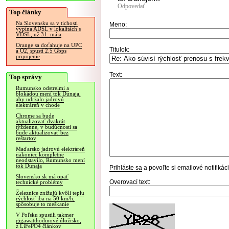
Odpovedať
Top články
Na Slovensku sa v tichosti
Meno:
vypína ADSL v lokalitách s
VDSL, už 31. mája
Orange sa doťahuje na UPC
Titulok:
a O2, spustí 2.5 Gbps
pripojenie
Text:
Top správy
Rumunsko odstrelmi a
blokádou mení tok Dunaja,
aby udržalo jadrovú
elektráreň v chode
Chrome sa bude
aktualizovať dvakrát
týždenne, v budúcnosti sa
bude aktualizovať bez
reštartov
Maďarsko jadrovú elektráreň
nakoniec kompletne
neodstavilo, Rumunsko mení
tok Dunaja
Prihláste sa
a povoľte si emailové notifiká
Slovensko.sk má opäť
Overovací text:
technické problémy
Železnice znižujú kvôli teplu
rýchlosť iba na 50 km/h,
spôsobuje to meškanie
V Poľsku spustili takmer
gigawatthodinové úložisko,
z LiFePO4 článkov