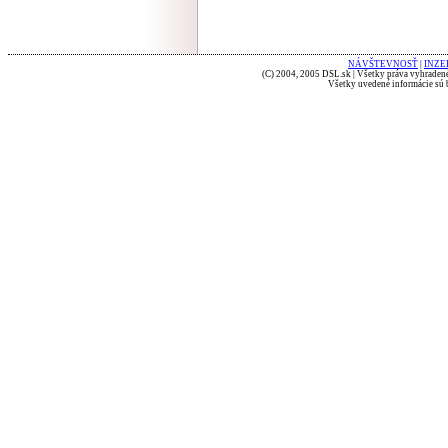
NÁVŠTEVNOSŤ
|
INZE
(C) 2004, 2005 DSL.sk | Všetky práva vyhradené
Všetky uvedené informácie sú b