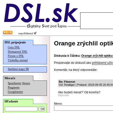
neprihlásený
Orange zrýchlil opt
DSL pripojenie
Ceny DSL
Dostupnosť DSL
Diskusia k článku:
Orange zrýchlil optik
Fórum o DSL
Výsledky meraní
Prispievajte do diskusií ako
prihlásený užív
Satelitná mapa SR
Komentár, na ktorý odpovedáte:
Merače
Re: Fibernet
Speedmeter
Merania
Od: Realtiger | Pridané: 2018-09-05 20:45:0
Pingmeter
Googlemeter
Ako budeš merať? Od koreňa?
Odpovedať
Hľadanie
Meno: