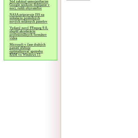
Súd zakázal samojazdiacim
Google taxíkom dobíjanie v
noci, rušili obyvateľov
NASA pripravuje ISS na
inštaláciu posledných
nových solárnych panelov
Vydaný nový FFmpeg 9.0,
zlepšil akceleráciu
profesionálnych formátov
videa
Microsoft v čase drahých
pamätí sľubuje
optimalizovať spotrebu
RAM vo Windows 11