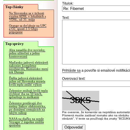
Titulok:
Top články
Na Slovensku sa v tichosti
vypína ADSL v lokalitách s
Text:
VDSL, už 31. mája
Orange sa doťahuje na UPC
a O2, spustí 2.5 Gbps
pripojenie
Top správy
Alza nasadila dve novinky,
jednu užitočnú a jednu
kontroverznú
Maďarsko jadrovú elektráreň
nakoniec kompletne
neodstavilo, Rumunsko mení
Prihláste sa
a povoľte si emailové notifiká
tok Dunaja
Ďalšia jadrová elektráreň
Overovací text:
južne od Slovenska musela
kvôli teplu znížiť výkon
Železnice znižujú kvôli teplu
rýchlosť iba na 50 km/h,
spôsobuje to meškanie
Železnice predávajú dve
tretiny lístkov elektronicky,
po donútení cestujúcich na
Pre overenie, že komentár sa nepridáva automatizov
takýto nákup
Písmená musíte zadávať rovnako ako na obrázku veľk
obrázok". V texte sa používajú iba znaky "BC
NASA na diaľku na sonde
Voyager 2 úspešne znížila
spotrebu