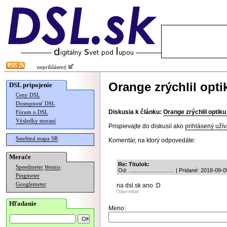
neprihlásený
Orange zrýchlil opt
DSL pripojenie
Ceny DSL
Dostupnosť DSL
Diskusia k článku:
Orange zrýchlil optik
Fórum o DSL
Výsledky meraní
Prispievajte do diskusií ako
prihlásený užív
Satelitná mapa SR
Komentár, na ktorý odpovedáte:
Merače
Re: Titulok:
Speedmeter
Merania
Od: .............................. | Pridané: 2018-0
Pingmeter
Googlemeter
na dsl.sk ano :D
Odpovedať
Hľadanie
Meno: