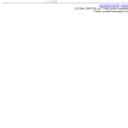
NÁVŠTEVNOSŤ
|
INZE
(C) 2004, 2005 DSL.sk | Všetky práva vyhradené
Všetky uvedené informácie sú b