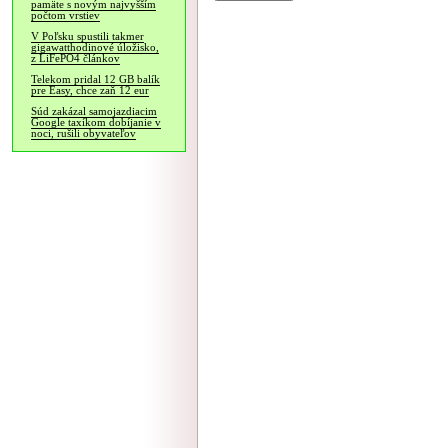
pamäte s novým najvyšším
počtom vrstiev
V Poľsku spustili takmer
gigawatthodinové úložisko,
z LiFePO4 článkov
Telekom pridal 12 GB balík
pre Easy, chce zaň 12 eur
Súd zakázal samojazdiacim
Google taxíkom dobíjanie v
noci, rušili obyvateľov