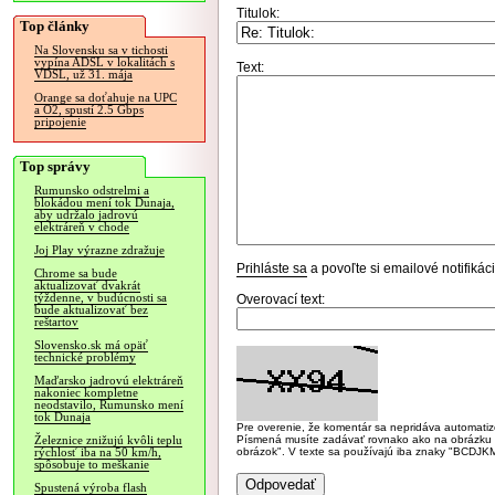
Titulok:
Top články
Na Slovensku sa v tichosti
vypína ADSL v lokalitách s
Text:
VDSL, už 31. mája
Orange sa doťahuje na UPC
a O2, spustí 2.5 Gbps
pripojenie
Top správy
Rumunsko odstrelmi a
blokádou mení tok Dunaja,
aby udržalo jadrovú
elektráreň v chode
Joj Play výrazne zdražuje
Prihláste sa
a povoľte si emailové notifiká
Chrome sa bude
aktualizovať dvakrát
týždenne, v budúcnosti sa
Overovací text:
bude aktualizovať bez
reštartov
Slovensko.sk má opäť
technické problémy
Maďarsko jadrovú elektráreň
nakoniec kompletne
neodstavilo, Rumunsko mení
tok Dunaja
Pre overenie, že komentár sa nepridáva automatizov
Písmená musíte zadávať rovnako ako na obrázku veľk
Železnice znižujú kvôli teplu
obrázok". V texte sa používajú iba znaky "BC
rýchlosť iba na 50 km/h,
spôsobuje to meškanie
Spustená výroba flash