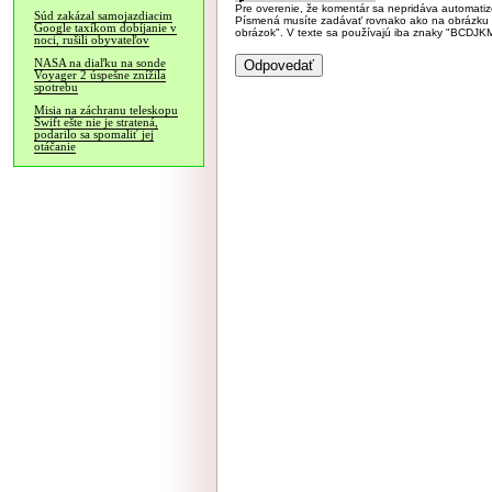
Pre overenie, že komentár sa nepridáva automatizov
Súd zakázal samojazdiacim
Písmená musíte zadávať rovnako ako na obrázku veľk
Google taxíkom dobíjanie v
obrázok". V texte sa používajú iba znaky "BC
noci, rušili obyvateľov
NASA na diaľku na sonde
Voyager 2 úspešne znížila
spotrebu
Misia na záchranu teleskopu
Swift ešte nie je stratená,
podarilo sa spomaliť jej
otáčanie