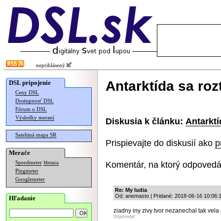
neprihlásený
Antarktída sa rozt
DSL pripojenie
Ceny DSL
Dostupnosť DSL
Fórum o DSL
Výsledky meraní
Diskusia k článku:
Antarktí
Satelitná mapa SR
Prispievajte do diskusií ako
p
Merače
Komentár, na ktorý odpovedá
Speedmeter
Merania
Pingmeter
Googlemeter
Re: My ludia
Od: anemasto | Pridané: 2018-06-16 10:06:
Hľadanie
ziadny iny zivy tvor nezanechal tak vela
Odpovedať