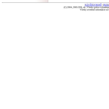
NÁVŠTEVNOSŤ
|
INZE
(C) 2004, 2005 DSL.sk | Všetky práva vyhradené
Všetky uvedené informácie sú b