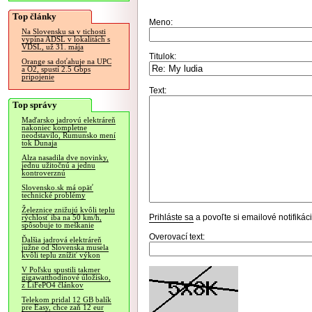
Top články
Meno:
Na Slovensku sa v tichosti
vypína ADSL v lokalitách s
VDSL, už 31. mája
Titulok:
Orange sa doťahuje na UPC
a O2, spustí 2.5 Gbps
pripojenie
Text:
Top správy
Maďarsko jadrovú elektráreň
nakoniec kompletne
neodstavilo, Rumunsko mení
tok Dunaja
Alza nasadila dve novinky,
jednu užitočnú a jednu
kontroverznú
Slovensko.sk má opäť
technické problémy
Železnice znižujú kvôli teplu
Prihláste sa
a povoľte si emailové notifiká
rýchlosť iba na 50 km/h,
spôsobuje to meškanie
Overovací text:
Ďalšia jadrová elektráreň
južne od Slovenska musela
kvôli teplu znížiť výkon
V Poľsku spustili takmer
gigawatthodinové úložisko,
z LiFePO4 článkov
Telekom pridal 12 GB balík
pre Easy, chce zaň 12 eur