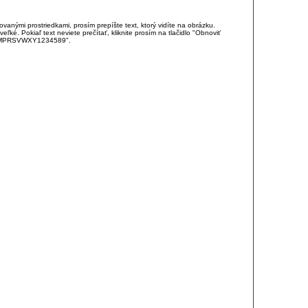
anými prostriedkami, prosím prepíšte text, ktorý vidíte na obrázku.
é. Pokiaľ text neviete prečítať, kliknite prosím na tlačidlo "Obnoviť
DJKMPRSVWXY1234589".