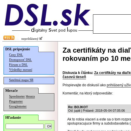
neprihlásený
Za certifikáty na dia
DSL pripojenie
Ceny DSL
rokovaním po 10 me
Dostupnosť DSL
Fórum o DSL
Výsledky meraní
Diskusia k článku:
Za certifikáty na dia
časovú tieseň
Satelitná mapa SR
Prispievajte do diskusií ako
prihlásený užív
Merače
Komentár, na ktorý odpovedáte:
Speedmeter
Merania
Pingmeter
Googlemeter
Re: BOJKOT
Od: jupiii | Pridané: 2018-05-04 07:05:06
Hľadanie
Ak to robia viaceri a este sa o tom rozpr
spolupracujuce firmy a subdodavatelia (