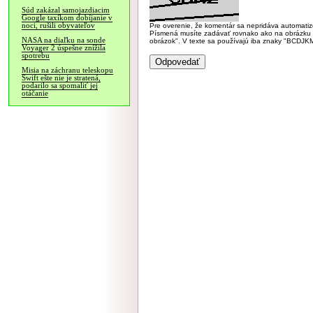
Súd zakázal samojazdiacim
Google taxíkom dobíjanie v
noci, rušili obyvateľov
Pre overenie, že komentár sa nepridáva automatizov
Písmená musíte zadávať rovnako ako na obrázku veľk
NASA na diaľku na sonde
obrázok". V texte sa používajú iba znaky "BC
Voyager 2 úspešne znížila
spotrebu
Misia na záchranu teleskopu
Swift ešte nie je stratená,
podarilo sa spomaliť jej
otáčanie