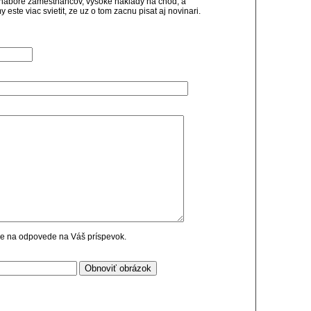
nabore zamestnancov, vysoke naklady na chod, a
 este viac svietit, ze uz o tom zacnu pisat aj novinari.
cie na odpovede na Váš príspevok.