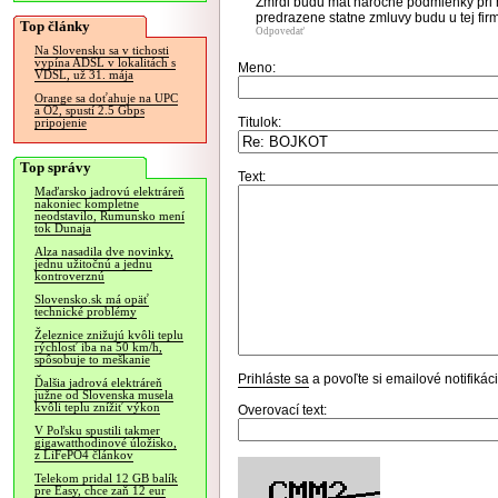
Zmrdi budu mat narocne podmienky pri 
predrazene statne zmluvy budu u tej firmy
Top články
Odpovedať
Na Slovensku sa v tichosti
vypína ADSL v lokalitách s
Meno:
VDSL, už 31. mája
Orange sa doťahuje na UPC
a O2, spustí 2.5 Gbps
Titulok:
pripojenie
Top správy
Text:
Maďarsko jadrovú elektráreň
nakoniec kompletne
neodstavilo, Rumunsko mení
tok Dunaja
Alza nasadila dve novinky,
jednu užitočnú a jednu
kontroverznú
Slovensko.sk má opäť
technické problémy
Železnice znižujú kvôli teplu
rýchlosť iba na 50 km/h,
spôsobuje to meškanie
Prihláste sa
a povoľte si emailové notifiká
Ďalšia jadrová elektráreň
južne od Slovenska musela
kvôli teplu znížiť výkon
Overovací text:
V Poľsku spustili takmer
gigawatthodinové úložisko,
z LiFePO4 článkov
Telekom pridal 12 GB balík
pre Easy, chce zaň 12 eur