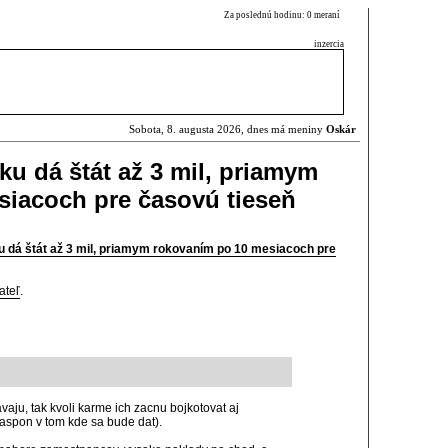
Za poslednú hodinu: 0 meraní
inzercia
Sobota, 8. augusta 2026, dnes má meniny
Oskár
ľku dá štát až 3 mil, priamym
siacoch pre časovú tieseň
ľku dá štát až 3 mil, priamym rokovaním po 10 mesiacoch pre
ateľ
.
avaju, tak kvoli karme ich zacnu bojkotovat aj
aspon v tom kde sa bude dat).