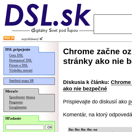
neprihlásený
Chrome začne oz
DSL pripojenie
Ceny DSL
stránky ako nie 
Dostupnosť DSL
Fórum o DSL
Výsledky meraní
Satelitná mapa SR
Diskusia k článku:
Chrome 
ako nie bezpečné
Merače
Speedmeter
Merania
Prispievajte do diskusií ako
p
Pingmeter
Googlemeter
Komentár, na ktorý odpovedá
Hľadanie
Re: Re: Re: Re: ne