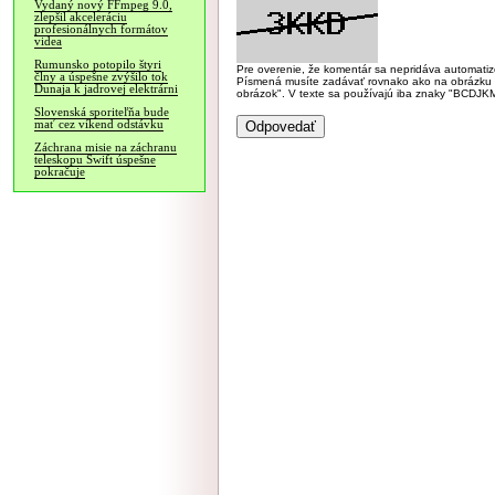
Vydaný nový FFmpeg 9.0,
zlepšil akceleráciu
profesionálnych formátov
videa
Rumunsko potopilo štyri
Pre overenie, že komentár sa nepridáva automatizov
člny a úspešne zvýšilo tok
Písmená musíte zadávať rovnako ako na obrázku veľk
Dunaja k jadrovej elektrárni
obrázok". V texte sa používajú iba znaky "BC
Slovenská sporiteľňa bude
mať cez víkend odstávku
Záchrana misie na záchranu
teleskopu Swift úspešne
pokračuje