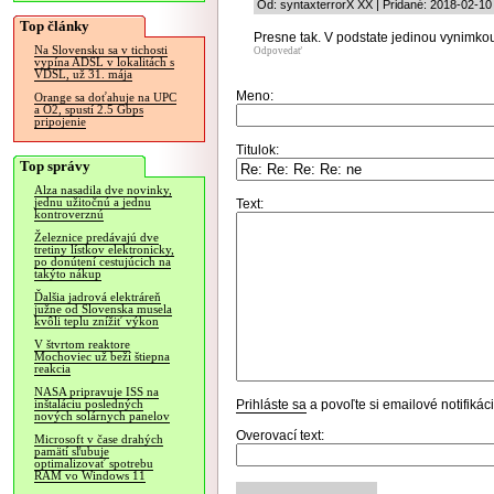
Od: syntaxterrorX XX | Pridané: 2018-02-10
Top články
Presne tak. V podstate jedinou vynimkou 
Na Slovensku sa v tichosti
Odpovedať
vypína ADSL v lokalitách s
VDSL, už 31. mája
Meno:
Orange sa doťahuje na UPC
a O2, spustí 2.5 Gbps
pripojenie
Titulok:
Top správy
Alza nasadila dve novinky,
jednu užitočnú a jednu
Text:
kontroverznú
Železnice predávajú dve
tretiny lístkov elektronicky,
po donútení cestujúcich na
takýto nákup
Ďalšia jadrová elektráreň
južne od Slovenska musela
kvôli teplu znížiť výkon
V štvrtom reaktore
Mochoviec už beží štiepna
reakcia
NASA pripravuje ISS na
Prihláste sa
a povoľte si emailové notifiká
inštaláciu posledných
nových solárnych panelov
Overovací text:
Microsoft v čase drahých
pamätí sľubuje
optimalizovať spotrebu
RAM vo Windows 11