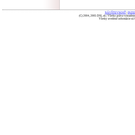
NÁVŠTEVNOSŤ
|
INZE
(C) 2004, 2005 DSL.sk | Všetky práva vyhradené
Všetky uvedené informácie sú b