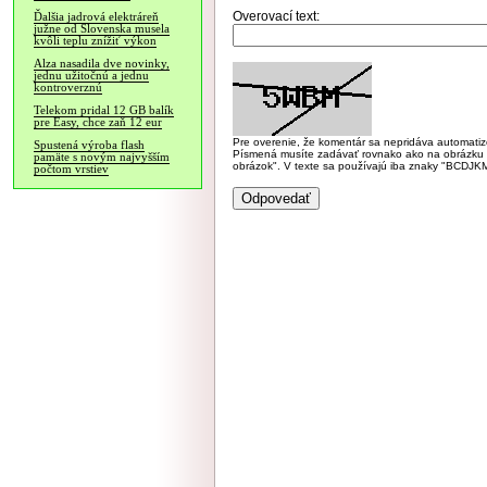
Overovací text:
Ďalšia jadrová elektráreň
južne od Slovenska musela
kvôli teplu znížiť výkon
Alza nasadila dve novinky,
jednu užitočnú a jednu
kontroverznú
Telekom pridal 12 GB balík
pre Easy, chce zaň 12 eur
Pre overenie, že komentár sa nepridáva automatizov
Spustená výroba flash
Písmená musíte zadávať rovnako ako na obrázku veľk
pamäte s novým najvyšším
obrázok". V texte sa používajú iba znaky "BC
počtom vrstiev