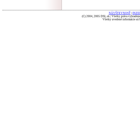
NÁVŠTEVNOSŤ
|
INZE
(C) 2004, 2005 DSL.sk | Všetky práva vyhradené
Všetky uvedené informácie sú b