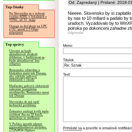
Od: Zapredaný | Pridané: 2018-0
Top články
Nieeee. Slovensko by si zaplatilo
Na Slovensku sa v tichosti
vypína ADSL v lokalitách s
by nas to 10 miliard a padalo by
VDSL, už 31. mája
uradoch. Vyzadovalo by to WinXP 
Orange sa doťahuje na UPC
polroka po dokonceni zahadne zb
a O2, spustí 2.5 Gbps
Odpovedať
pripojenie
Top správy
Meno:
Chrome sa bude
aktualizovať dvakrát
týždenne, v budúcnosti sa
Titulok:
bude aktualizovať bez
reštartov
Rumunsko odstrelmi a
blokádou mení tok Dunaja,
Text:
aby udržalo jadrovú
elektráreň v chode
Maďarsko jadrovú elektráreň
nakoniec kompletne
neodstavilo, Rumunsko mení
tok Dunaja
Slovensko.sk má opäť
technické problémy
Železnice znižujú kvôli teplu
rýchlosť iba na 50 km/h,
spôsobuje to meškanie
V Poľsku spustili takmer
gigawatthodinové úložisko,
Prihláste sa
a povoľte si emailové notifiká
z LiFePO4 článkov