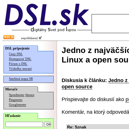
neprihlásený
Jedno z najväčší
DSL pripojenie
Ceny DSL
Linux a open sou
Dostupnosť DSL
Fórum o DSL
Výsledky meraní
Satelitná mapa SR
Diskusia k článku:
Jedno z 
open source
Merače
Speedmeter
Merania
Prispievajte do diskusií ako
p
Pingmeter
Googlemeter
Komentár, na ktorý odpovedá
Hľadanie
Re: 5znak