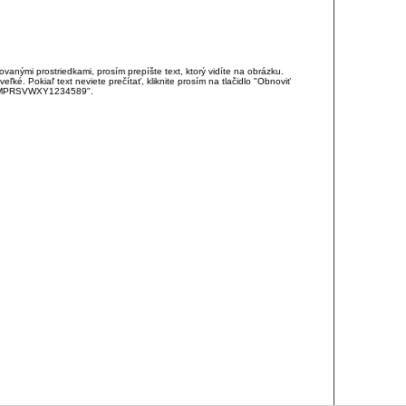
anými prostriedkami, prosím prepíšte text, ktorý vidíte na obrázku.
é. Pokiaľ text neviete prečítať, kliknite prosím na tlačidlo "Obnoviť
DJKMPRSVWXY1234589".