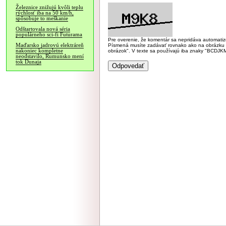
Železnice znižujú kvôli teplu
rýchlosť iba na 50 km/h,
spôsobuje to meškanie
Odštartovala nová séria
populárneho sci-fi Futurama
Pre overenie, že komentár sa nepridáva automatizov
Maďarsko jadrovú elektráreň
Písmená musíte zadávať rovnako ako na obrázku veľk
nakoniec kompletne
obrázok". V texte sa používajú iba znaky "BC
neodstavilo, Rumunsko mení
tok Dunaja