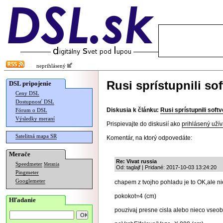
neprihlásený
Rusi sprístupnili sof
DSL pripojenie
Ceny DSL
Dostupnosť DSL
Diskusia k článku:
Rusi sprístupnili softv
Fórum o DSL
Výsledky meraní
Prispievajte do diskusií ako
prihlásený užív
Satelitná mapa SR
Komentár, na ktorý odpovedáte:
Merače
Re: Vivat russia
Speedmeter
Merania
Od: taglajf | Pridané: 2017-10-03 13:24:20
Pingmeter
Googlemeter
chapem z tvojho pohladu je to OK,ale n
pokokot=4 (cm)
Hľadanie
pouzivaj presne cisla alebo nieco vseob