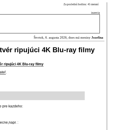
Za poslednú hodinu: 45 meraní
inzercia
Štvrtok, 6. augusta 2026, dnes má meniny
Jozefína
tvér ripujúci 4K Blu-ray filmy
ér ripujúci 4K Blu-ray filmy
ateľ
.
ie pre kazdeho:
ecne,napr. :