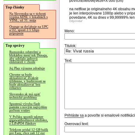
poVrchEifelovejVeze=X 000 (cm)
Top články
na netflixe je originalneho 4K obsahu m
je len interpolovane 1080p alebo v pri
Na Slovensku sa v tichosti
vypína ADSL v lokalitách s
povedane, 4K su dnes v 99,99999% len
VDSL, už 31. mája
Odpovedať
Orange sa doťahuje na UPC
a O2, spustí 2.5 Gbps
Meno:
pripojenie
Top správy
Titulok:
Rumunsko odstrelmi a
blokádou mení tok Dunaja,
aby udržalo jadrovú
Text:
elektráreň v chode
Joj Play výrazne zdražuje
Chrome sa bude
aktualizovať dvakrát
týždenne, v budúcnosti sa
bude aktualizovať bez
reštartov
Slovensko.sk má opäť
technické problémy
Spustená výroba flash
pamäte s novým najvyšším
počtom vrstiev
Prihláste sa
a povoľte si emailové notifiká
V Poľsku spustili takmer
gigawatthodinové úložisko,
z LiFePO4 článkov
Overovací text:
Telekom pridal 12 GB balík
pre Easy, chce zaň 12 eur