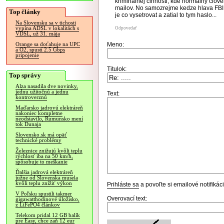
kriminalnej cinnosti, kde normalny clove
mailov. No samozrejme kedze hlava FBI j
Top články
je co vysetrovat a zatial to tym haslo...
Na Slovensku sa v tichosti
vypína ADSL v lokalitách s
Odpovedať
VDSL, už 31. mája
Meno:
Orange sa doťahuje na UPC
a O2, spustí 2.5 Gbps
pripojenie
Titulok:
Top správy
Alza nasadila dve novinky,
jednu užitočnú a jednu
Text:
kontroverznú
Maďarsko jadrovú elektráreň
nakoniec kompletne
neodstavilo, Rumunsko mení
tok Dunaja
Slovensko.sk má opäť
technické problémy
Železnice znižujú kvôli teplu
rýchlosť iba na 50 km/h,
spôsobuje to meškanie
Ďalšia jadrová elektráreň
južne od Slovenska musela
kvôli teplu znížiť výkon
Prihláste sa
a povoľte si emailové notifiká
V Poľsku spustili takmer
Overovací text:
gigawatthodinové úložisko,
z LiFePO4 článkov
Telekom pridal 12 GB balík
pre Easy, chce zaň 12 eur