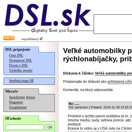
neprihlásený
Veľké automobilky p
DSL pripojenie
Ceny DSL
rýchlonabíjačky, pri
Dostupnosť DSL
Fórum o DSL
Výsledky meraní
Diskusia k článku:
Veľké automobilky pos
Satelitná mapa SR
Prispievajte do diskusií ako
prihlásený užív
Komentár, na ktorý odpovedáte:
Merače
Speedmeter
Merania
Pingmeter
Re: .....
Googlemeter
Od: partizann | Pridané: 2016-11-30 14:25:3
Problem u tychto panov politykov je to, 
Hľadanie
mnohe media, sudy, sefovia policie, atd.
pretlacit.
Krasne to vidno aj v USA, kde na Clinto