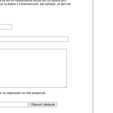
k by bol vo vysetrovacej vazbe len za stotinu tych
e za dobre s Clintonovcami, tak vyhlasil, ze tam nie
cie na odpovede na Váš príspevok.