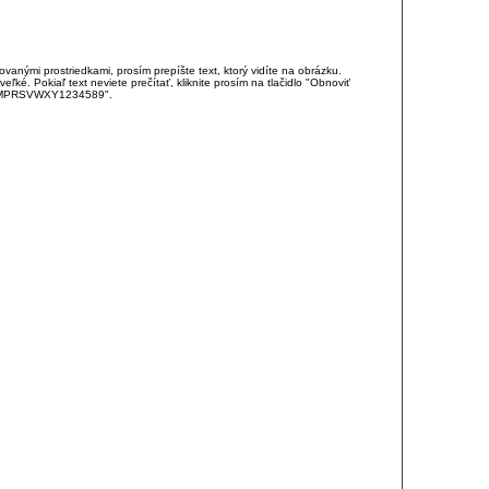
anými prostriedkami, prosím prepíšte text, ktorý vidíte na obrázku.
é. Pokiaľ text neviete prečítať, kliknite prosím na tlačidlo "Obnoviť
DJKMPRSVWXY1234589".