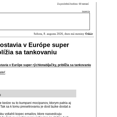
Za poslednú hodinu: 60 meraní
inzercia
Sobota, 8. augusta 2026, dnes má meniny
Oskár
ostavia v Európe super
blížia sa tankovaniu
tavia v Európe super rýchlonabíjačky, priblížia sa tankovaniu
ateľ
.
9
ze kedze su to kumpani mocipanov, ktorym patria aj
 Tak sa k tomu presetrovaniu je dost tazke dostat a
nku vytiahli kopec emailov, ktore nasvedcuju