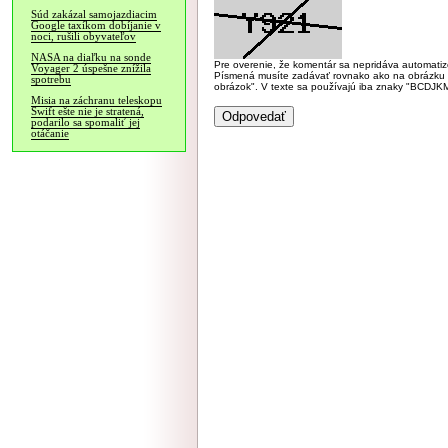
Súd zakázal samojazdiacim
Google taxíkom dobíjanie v
noci, rušili obyvateľov
NASA na diaľku na sonde
Pre overenie, že komentár sa nepridáva automatizov
Voyager 2 úspešne znížila
Písmená musíte zadávať rovnako ako na obrázku veľk
spotrebu
obrázok". V texte sa používajú iba znaky "BC
Misia na záchranu teleskopu
Swift ešte nie je stratená,
podarilo sa spomaliť jej
otáčanie