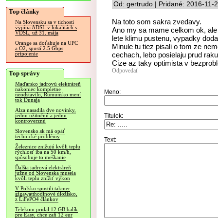
Od: gertrudo | Pridané: 2016-11-
Top články
Na toto som sakra zvedavy.
Na Slovensku sa v tichosti
vypína ADSL v lokalitách s
Ano my sa mame celkom ok, ale p
VDSL, už 31. mája
lete klimu pustenu, vypadky dod
Orange sa doťahuje na UPC
Minule tu tiez pisali o tom ze nem
a O2, spustí 2.5 Gbps
cechach, lebo posielaju prud ra
pripojenie
Cize az taky optimista v bezpro
Odpovedať
Top správy
Maďarsko jadrovú elektráreň
nakoniec kompletne
Meno:
neodstavilo, Rumunsko mení
tok Dunaja
Alza nasadila dve novinky,
Titulok:
jednu užitočnú a jednu
kontroverznú
Slovensko.sk má opäť
technické problémy
Text:
Železnice znižujú kvôli teplu
rýchlosť iba na 50 km/h,
spôsobuje to meškanie
Ďalšia jadrová elektráreň
južne od Slovenska musela
kvôli teplu znížiť výkon
V Poľsku spustili takmer
gigawatthodinové úložisko,
z LiFePO4 článkov
Telekom pridal 12 GB balík
pre Easy, chce zaň 12 eur