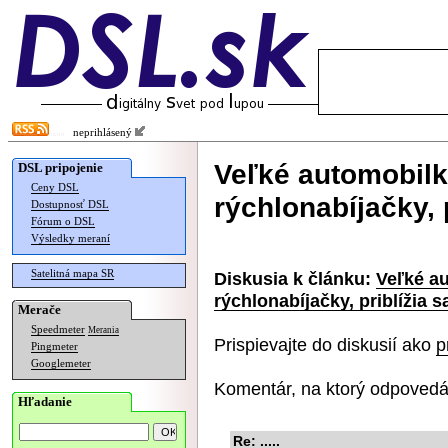
neprihlásený
Veľké automobilk
DSL pripojenie
Ceny DSL
rýchlonabíjačky, 
Dostupnosť DSL
Fórum o DSL
Výsledky meraní
Satelitná mapa SR
Diskusia k článku:
Veľké a
rýchlonabíjačky, priblížia 
Merače
Speedmeter
Merania
Prispievajte do diskusií ako
p
Pingmeter
Googlemeter
Komentár, na ktorý odpovedá
Hľadanie
Re: .....