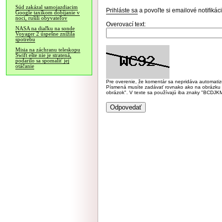
Súd zakázal samojazdiacim
Prihláste sa
a povoľte si emailové notifiká
Google taxíkom dobíjanie v
noci, rušili obyvateľov
Overovací text:
NASA na diaľku na sonde
Voyager 2 úspešne znížila
spotrebu
Misia na záchranu teleskopu
Swift ešte nie je stratená,
podarilo sa spomaliť jej
otáčanie
Pre overenie, že komentár sa nepridáva automatizov
Písmená musíte zadávať rovnako ako na obrázku veľk
obrázok". V texte sa používajú iba znaky "BC