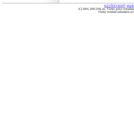
NÁVŠTEVNOSŤ
|
INZE
(C) 2004, 2005 DSL.sk | Všetky práva vyhradené
Všetky uvedené informácie sú b