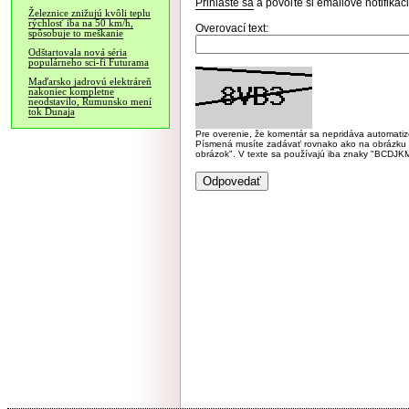
Prihláste sa
a povoľte si emailové notifiká
Železnice znižujú kvôli teplu
rýchlosť iba na 50 km/h,
Overovací text:
spôsobuje to meškanie
Odštartovala nová séria
populárneho sci-fi Futurama
Maďarsko jadrovú elektráreň
nakoniec kompletne
neodstavilo, Rumunsko mení
tok Dunaja
Pre overenie, že komentár sa nepridáva automatizov
Písmená musíte zadávať rovnako ako na obrázku veľk
obrázok". V texte sa používajú iba znaky "BC