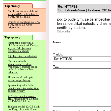
Top články
Re: HTTP$$
Od: K-NinetyNine | Pridané: 2016
Na Slovensku sa v tichosti
vypína ADSL v lokalitách s
VDSL, už 31. mája
jop. to bude tym, ze tie imbecilne
Orange sa doťahuje na UPC
len ssl certifikat nahodit. v dnesn
a O2, spustí 2.5 Gbps
certifikaty zadara.
pripojenie
Odpovedať
Top správy
Meno:
Rumunsko odstrelmi a
blokádou mení tok Dunaja,
aby udržalo jadrovú
elektráreň v chode
Titulok:
Joj Play výrazne zdražuje
Chrome sa bude
aktualizovať dvakrát
Text:
týždenne, v budúcnosti sa
bude aktualizovať bez
reštartov
Slovensko.sk má opäť
technické problémy
Spustená výroba flash
pamäte s novým najvyšším
počtom vrstiev
V Poľsku spustili takmer
gigawatthodinové úložisko,
z LiFePO4 článkov
Telekom pridal 12 GB balík
pre Easy, chce zaň 12 eur