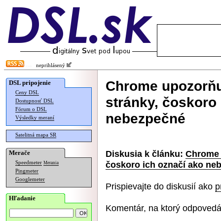
neprihlásený
Chrome upozorňu
DSL pripojenie
Ceny DSL
stránky, čoskoro
Dostupnosť DSL
Fórum o DSL
nebezpečné
Výsledky meraní
Satelitná mapa SR
Diskusia k článku:
Chrome 
Merače
čoskoro ich označí ako ne
Speedmeter
Merania
Pingmeter
Googlemeter
Prispievajte do diskusií ako
p
Hľadanie
Komentár, na ktorý odpovedá