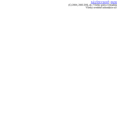
NÁVŠTEVNOSŤ
|
INZE
(C) 2004, 2005 DSL.sk | Všetky práva vyhradené
Všetky uvedené informácie sú b