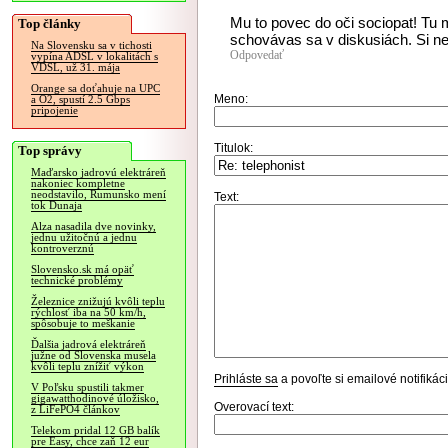
Mu to povec do oči sociopat! Tu
Top články
schovávas sa v diskusiách. Si 
Na Slovensku sa v tichosti
Odpovedať
vypína ADSL v lokalitách s
VDSL, už 31. mája
Orange sa doťahuje na UPC
Meno:
a O2, spustí 2.5 Gbps
pripojenie
Titulok:
Top správy
Maďarsko jadrovú elektráreň
nakoniec kompletne
neodstavilo, Rumunsko mení
Text:
tok Dunaja
Alza nasadila dve novinky,
jednu užitočnú a jednu
kontroverznú
Slovensko.sk má opäť
technické problémy
Železnice znižujú kvôli teplu
rýchlosť iba na 50 km/h,
spôsobuje to meškanie
Ďalšia jadrová elektráreň
južne od Slovenska musela
kvôli teplu znížiť výkon
Prihláste sa
a povoľte si emailové notifiká
V Poľsku spustili takmer
gigawatthodinové úložisko,
Overovací text:
z LiFePO4 článkov
Telekom pridal 12 GB balík
pre Easy, chce zaň 12 eur