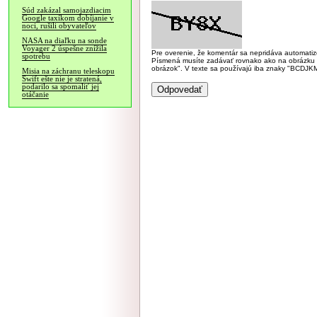
Súd zakázal samojazdiacim
Google taxíkom dobíjanie v
noci, rušili obyvateľov
NASA na diaľku na sonde
Voyager 2 úspešne znížila
Pre overenie, že komentár sa nepridáva automatizov
spotrebu
Písmená musíte zadávať rovnako ako na obrázku veľk
obrázok". V texte sa používajú iba znaky "BC
Misia na záchranu teleskopu
Swift ešte nie je stratená,
podarilo sa spomaliť jej
otáčanie