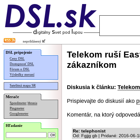
neprihlásený
Telekom ruší Eas
DSL pripojenie
Ceny DSL
zákazníkom
Dostupnosť DSL
Fórum o DSL
Výsledky meraní
Satelitná mapa SR
Diskusia k článku:
Telekom
Merače
Prispievajte do diskusií ako
p
Speedmeter
Merania
Pingmeter
Komentár, na ktorý odpovedá
Googlemeter
Hľadanie
Re: telephonist
Od: Fgjjg gb | Pridané: 2016-06-