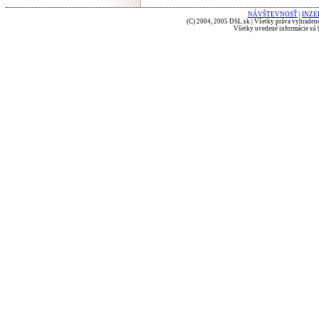
NÁVŠTEVNOSŤ
|
INZE
(C) 2004, 2005 DSL.sk | Všetky práva vyhradené
Všetky uvedené informácie sú b