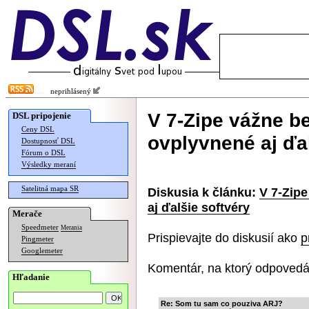
neprihlásený
V 7-Zipe vážne b
DSL pripojenie
Ceny DSL
ovplyvnené aj ďal
Dostupnosť DSL
Fórum o DSL
Výsledky meraní
Satelitná mapa SR
Diskusia k článku:
V 7-Zip
aj ďalšie softvéry
Merače
Speedmeter
Merania
Prispievajte do diskusií ako
p
Pingmeter
Googlemeter
Komentár, na ktorý odpovedá
Hľadanie
Re: Som tu sam co pouziva ARJ?