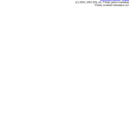
(C) 2004, 2005 DSL.sk | Všetky práva vyhradené
Všetky uvedené informácie sú b