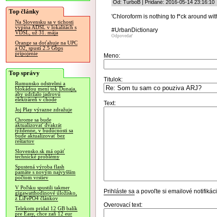
Od: TurboB | Pridané: 2016-05-14 23:16:10
Top články
'Chloroform is nothing to f*ck around with
Na Slovensku sa v tichosti
vypína ADSL v lokalitách s
#UrbanDictionary
VDSL, už 31. mája
Odpovedať
Orange sa doťahuje na UPC
a O2, spustí 2.5 Gbps
pripojenie
Meno:
Top správy
Titulok:
Rumunsko odstrelmi a
blokádou mení tok Dunaja,
aby udržalo jadrovú
elektráreň v chode
Text:
Joj Play výrazne zdražuje
Chrome sa bude
aktualizovať dvakrát
týždenne, v budúcnosti sa
bude aktualizovať bez
reštartov
Slovensko.sk má opäť
technické problémy
Spustená výroba flash
pamäte s novým najvyšším
počtom vrstiev
V Poľsku spustili takmer
Prihláste sa
a povoľte si emailové notifiká
gigawatthodinové úložisko,
z LiFePO4 článkov
Overovací text:
Telekom pridal 12 GB balík
pre Easy, chce zaň 12 eur