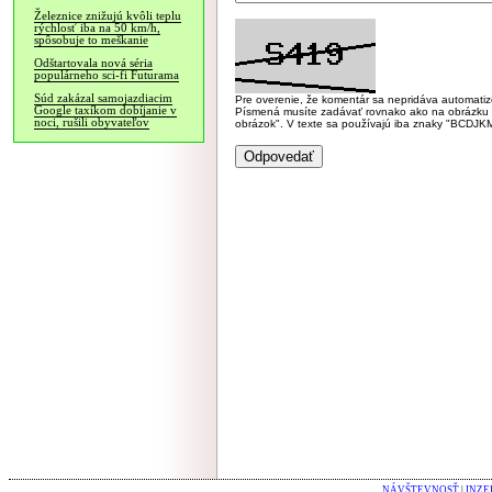
Železnice znižujú kvôli teplu
rýchlosť iba na 50 km/h,
spôsobuje to meškanie
Odštartovala nová séria
populárneho sci-fi Futurama
Súd zakázal samojazdiacim
Pre overenie, že komentár sa nepridáva automatizov
Google taxíkom dobíjanie v
Písmená musíte zadávať rovnako ako na obrázku veľk
noci, rušili obyvateľov
obrázok". V texte sa používajú iba znaky "BC
NÁVŠTEVNOSŤ
|
INZE